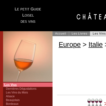
Le petit Guide
Loisel
des vins
Accueil
Les Livres
Les Vins
Europe
>
Italie
Les Vins
Dernières Dégustations
Les Vins du Mois
Alsace
Beaujolais
>
Bordeaux