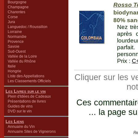
Bourgogne
Rosso T
Champagne
biodyna
Charentes
Corse
80% sang
Jura
Nez trè
Languedoc / Roussillon
Lorraine
après 
Normandie
lourdeu
Provence
parfait
Savoie
Sud-Ouest
personna
Vallée de la Loire
Prix :
C
Vallée du Rhône
Italie
Hongrie
Cliquer sur les 
Liste des Appellations
Les Classements Officiels
not
Les Livres sur le vin
Plein d'Idées de Cadeaux
Ces commentaires
Présentations de livres
Guides de vins
... la page su
DVD sur le vin
Les Liens
Annuaire du Vin
Annuaire Sites de Vignerons
Re