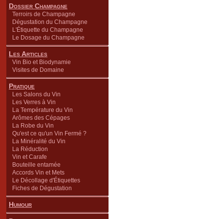
Dossier Champagne
Terroirs de Champagne
Dégustation du Champagne
L'Étiquette du Champagne
Le Dosage du Champagne
Les Articles
Vin Bio et Biodynamie
Visites de Domaine
Pratique
Les Salons du Vin
Les Verres à Vin
La Température du Vin
Arômes des Cépages
La Robe du Vin
Qu'est ce qu'un Vin Fermé ?
La Minéralité du Vin
La Réduction
Vin et Carafe
Bouteille entamée
Accords Vin et Mets
Le Décollage d'Étiquettes
Fiches de Dégustation
Humour