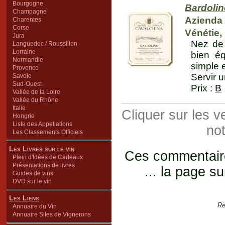
Bourgogne
Bardolin
Champagne
Azienda 
Charentes
Corse
Vénétie, I
Jura
Nez de 
Languedoc / Roussillon
Lorraine
bien éq
Normandie
simple e
Provence
Servir u
Savoie
Sud-Ouest
Prix :
B
Vallée de la Loire
Vallée du Rhône
Italie
Cliquer sur les 
Hongrie
Liste des Appellations
not
Les Classements Officiels
Les Livres sur le vin
Ces commentaires
Plein d'Idées de Cadeaux
Présentations de livres
... la page su
Guides de vins
DVD sur le vin
Les Liens
Re
Annuaire du Vin
Annuaire Sites de Vignerons