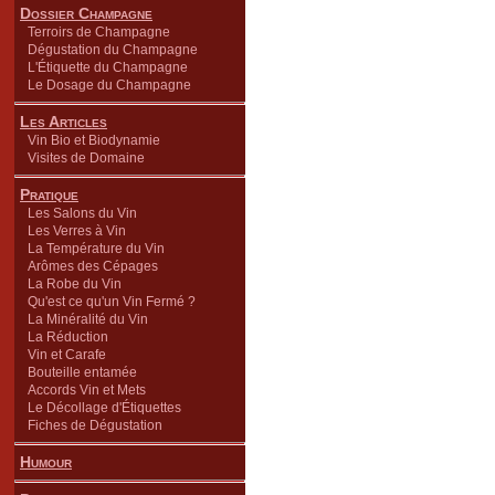
Dossier Champagne
Terroirs de Champagne
Dégustation du Champagne
L'Étiquette du Champagne
Le Dosage du Champagne
Les Articles
Vin Bio et Biodynamie
Visites de Domaine
Pratique
Les Salons du Vin
Les Verres à Vin
La Température du Vin
Arômes des Cépages
La Robe du Vin
Qu'est ce qu'un Vin Fermé ?
La Minéralité du Vin
La Réduction
Vin et Carafe
Bouteille entamée
Accords Vin et Mets
Le Décollage d'Étiquettes
Fiches de Dégustation
Humour