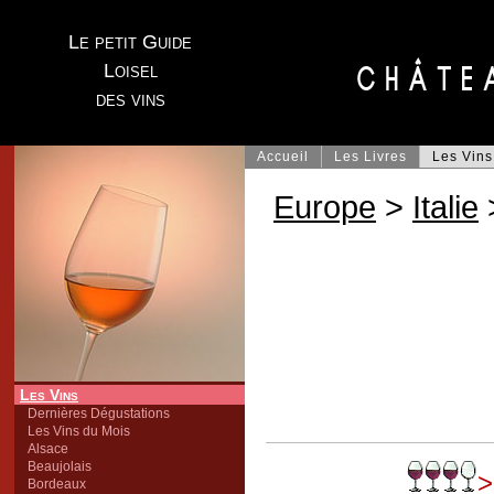
Le petit Guide
Loisel
des vins
Accueil
Les Livres
Les Vins
Europe
>
Italie
Les Vins
Dernières Dégustations
Les Vins du Mois
Alsace
Beaujolais
>
Bordeaux