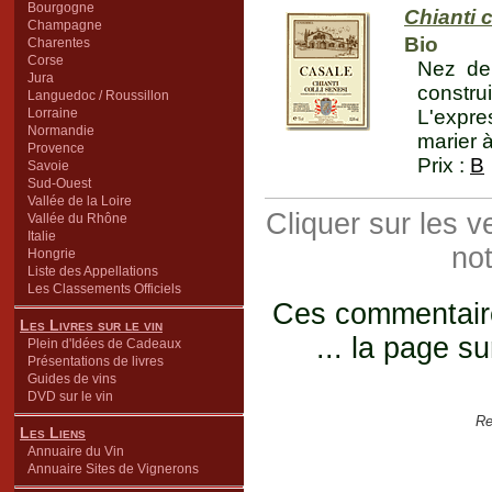
Bourgogne
Chianti 
Champagne
Bio
Charentes
Corse
Nez de 
Jura
constr
Languedoc / Roussillon
Lorraine
L'expres
Normandie
marier à
Provence
Prix :
B
Savoie
Sud-Ouest
Vallée de la Loire
Cliquer sur les 
Vallée du Rhône
Italie
not
Hongrie
Liste des Appellations
Les Classements Officiels
Ces commentaires
Les Livres sur le vin
... la page su
Plein d'Idées de Cadeaux
Présentations de livres
Guides de vins
DVD sur le vin
Re
Les Liens
Annuaire du Vin
Annuaire Sites de Vignerons