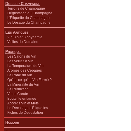
Dossier Champagne
Terroirs de Champagne
Dégustation du Champagne
L'Étiquette du Champagne
Le Dosage du Champagne
Les Articles
Vin Bio et Biodynamie
Visites de Domaine
Pratique
Les Salons du Vin
Les Verres à Vin
La Température du Vin
Arômes des Cépages
La Robe du Vin
Qu'est ce qu'un Vin Fermé ?
La Minéralité du Vin
La Réduction
Vin et Carafe
Bouteille entamée
Accords Vin et Mets
Le Décollage d'Étiquettes
Fiches de Dégustation
Humour