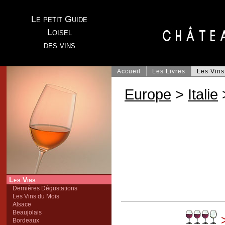
Le petit Guide
Loisel
des vins
Accueil
Les Livres
Les Vins
Europe
>
Italie
Les Vins
Dernières Dégustations
Les Vins du Mois
Alsace
Beaujolais
>
Bordeaux