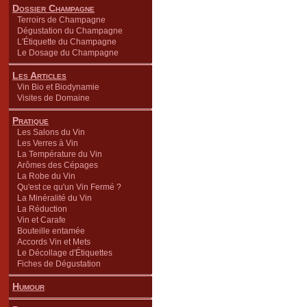
Dossier Champagne
Terroirs de Champagne
Dégustation du Champagne
L'Étiquette du Champagne
Le Dosage du Champagne
Les Articles
Vin Bio et Biodynamie
Visites de Domaine
Pratique
Les Salons du Vin
Les Verres à Vin
La Température du Vin
Arômes des Cépages
La Robe du Vin
Qu'est ce qu'un Vin Fermé ?
La Minéralité du Vin
La Réduction
Vin et Carafe
Bouteille entamée
Accords Vin et Mets
Le Décollage d'Étiquettes
Fiches de Dégustation
Humour