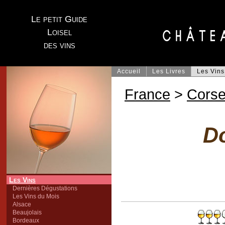
Le petit Guide
Loisel
des vins
Accueil
Les Livres
Les Vins
France
>
Cors
D
Les Vins
Dernières Dégustations
Les Vins du Mois
Alsace
Beaujolais
Bordeaux