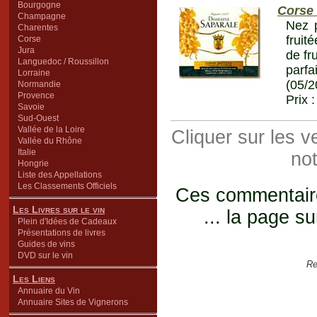
Bourgogne
Corse 
Champagne
Nez p
Charentes
fruit
Corse
Jura
de fr
Languedoc / Roussillon
parfa
Lorraine
(05/2
Normandie
Provence
Prix 
Savoie
Sud-Ouest
Vallée de la Loire
Cliquer sur les 
Vallée du Rhône
Italie
not
Hongrie
Liste des Appellations
Les Classements Officiels
Ces commentaires
Les Livres sur le vin
... la page su
Plein d'Idées de Cadeaux
Présentations de livres
Guides de vins
DVD sur le vin
Re
Les Liens
Annuaire du Vin
Annuaire Sites de Vignerons