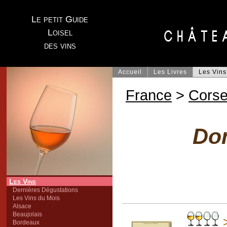
Le petit Guide
Loisel
des vins
Accueil
Les Livres
Les Vins
France
>
Cors
Dom
Les Vins
Dernières Dégustations
Les Vins du Mois
Alsace
Beaujolais
>
Bordeaux