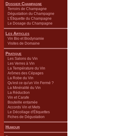
Dossier Champagne
Terroirs de Champagne
Dégustation du Champagne
L'Étiquette du Champagne
Le Dosage du Champagne
Les Articles
Vin Bio et Biodynamie
Visites de Domaine
Pratique
Les Salons du Vin
Les Verres à Vin
La Température du Vin
Arômes des Cépages
La Robe du Vin
Qu'est ce qu'un Vin Fermé ?
La Minéralité du Vin
La Réduction
Vin et Carafe
Bouteille entamée
Accords Vin et Mets
Le Décollage d'Étiquettes
Fiches de Dégustation
Humour