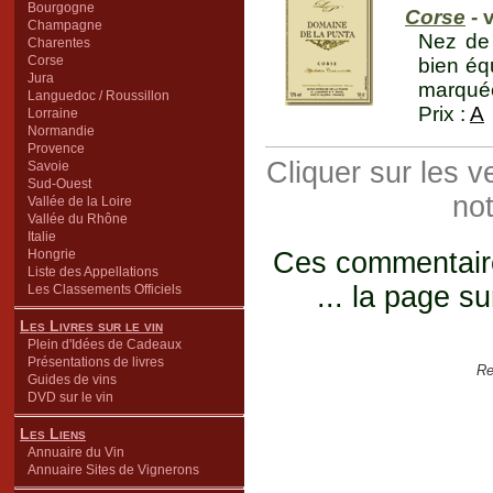
Bourgogne
Corse
- 
Champagne
Nez de 
Charentes
Corse
bien éq
Jura
marquée
Languedoc / Roussillon
Prix :
A
Lorraine
Normandie
Provence
Cliquer sur les 
Savoie
Sud-Ouest
not
Vallée de la Loire
Vallée du Rhône
Italie
Hongrie
Ces commentaires
Liste des Appellations
... la page su
Les Classements Officiels
Les Livres sur le vin
Plein d'Idées de Cadeaux
Présentations de livres
Re
Guides de vins
DVD sur le vin
Les Liens
Annuaire du Vin
Annuaire Sites de Vignerons