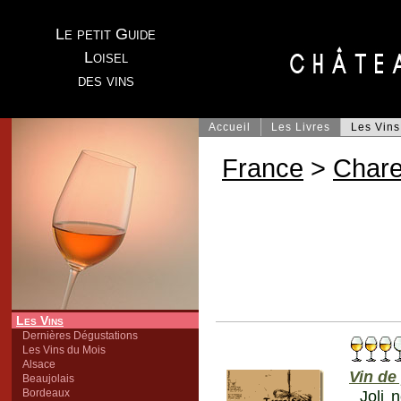
Le petit Guide
Loisel
des vins
Accueil
Les Livres
Les Vins
France
>
Chare
Les Vins
Dernières Dégustations
Les Vins du Mois
Alsace
Vin de
Beaujolais
Bordeaux
Joli 