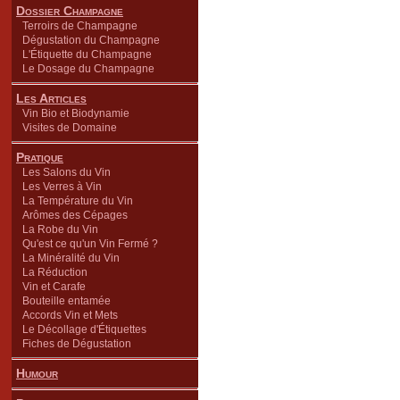
Dossier Champagne
Terroirs de Champagne
Dégustation du Champagne
L'Étiquette du Champagne
Le Dosage du Champagne
Les Articles
Vin Bio et Biodynamie
Visites de Domaine
Pratique
Les Salons du Vin
Les Verres à Vin
La Température du Vin
Arômes des Cépages
La Robe du Vin
Qu'est ce qu'un Vin Fermé ?
La Minéralité du Vin
La Réduction
Vin et Carafe
Bouteille entamée
Accords Vin et Mets
Le Décollage d'Étiquettes
Fiches de Dégustation
Humour