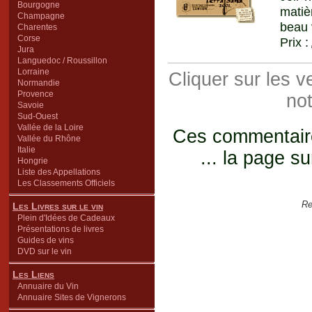
Bourgogne
matiè
Champagne
beau v
Charentes
Corse
Prix :
Jura
Languedoc / Roussillon
Lorraine
Cliquer sur les 
Normandie
Provence
not
Savoie
Sud-Ouest
Vallée de la Loire
Ces commentaires
Vallée du Rhône
Italie
... la page su
Hongrie
Liste des Appellations
Les Classements Officiels
Re
Les Livres sur le vin
Plein d'Idées de Cadeaux
Présentations de livres
Guides de vins
DVD sur le vin
Les Liens
Annuaire du Vin
Annuaire Sites de Vignerons