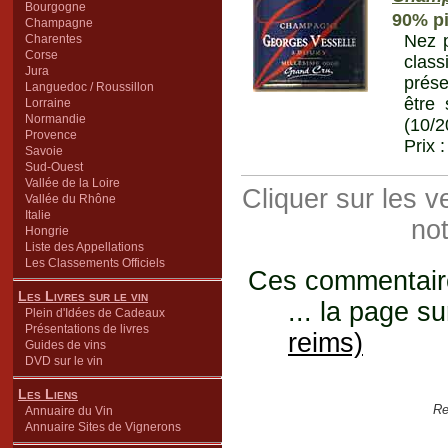
Bourgogne
90% pi
Champagne
Nez p
Charentes
Corse
class
Jura
présen
Languedoc / Roussillon
être 
Lorraine
Normandie
(10/2
Provence
Prix 
Savoie
Sud-Ouest
Vallée de la Loire
Cliquer sur les 
Vallée du Rhône
Italie
not
Hongrie
Liste des Appellations
Les Classements Officiels
Ces commentaires
Les Livres sur le vin
... la page su
Plein d'Idées de Cadeaux
Présentations de livres
reims)
Guides de vins
DVD sur le vin
Les Liens
Re
Annuaire du Vin
Annuaire Sites de Vignerons