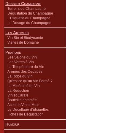
Dossier Champagne
Terroirs de Champagne
Dégustation du Champagne
L'Étiquette du Champagne
Le Dosage du Champagne
Les Articles
Vin Bio et Biodynamie
Visites de Domaine
Pratique
Les Salons du Vin
Les Verres à Vin
La Température du Vin
Arômes des Cépages
La Robe du Vin
Qu'est ce qu'un Vin Fermé ?
La Minéralité du Vin
La Réduction
Vin et Carafe
Bouteille entamée
Accords Vin et Mets
Le Décollage d'Étiquettes
Fiches de Dégustation
Humour