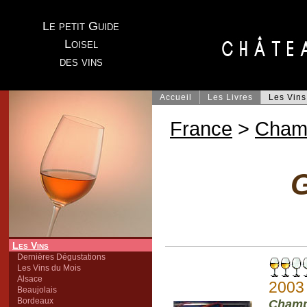
Le petit Guide
Loisel
des vins
Accueil
Les Livres
Les Vins
France
>
Cham
G
Les Vins
Dernières Dégustations
Les Vins du Mois
Alsace
2003
Beaujolais
Bordeaux
Champ