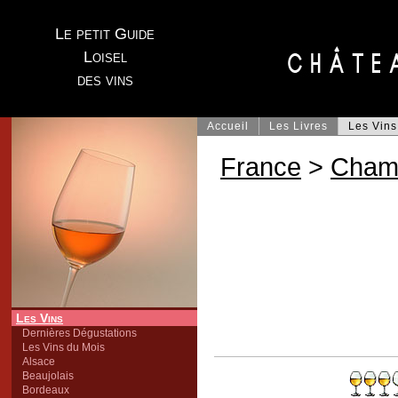
Le petit Guide
Loisel
des vins
Accueil
Les Livres
Les Vins
France
>
Cham
Les Vins
Dernières Dégustations
Les Vins du Mois
Alsace
Beaujolais
Bordeaux