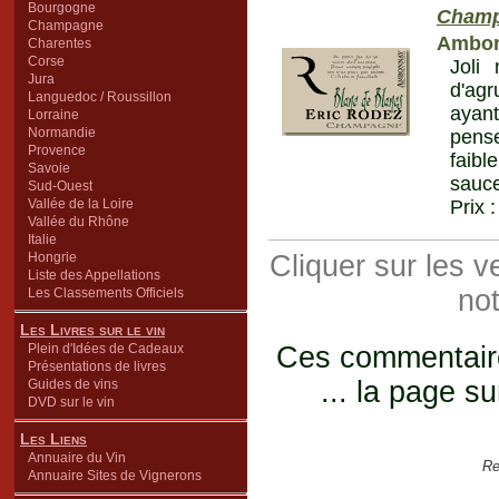
Bourgogne
Champ
Champagne
Ambo
Charentes
Corse
Joli
Jura
d'agr
Languedoc / Roussillon
ayant
Lorraine
Normandie
pens
Provence
faibl
Savoie
sauc
Sud-Ouest
Vallée de la Loire
Prix 
Vallée du Rhône
Italie
Hongrie
Cliquer sur les 
Liste des Appellations
not
Les Classements Officiels
Les Livres sur le vin
Plein d'Idées de Cadeaux
Ces commentaires
Présentations de livres
... la page su
Guides de vins
DVD sur le vin
Les Liens
Annuaire du Vin
Re
Annuaire Sites de Vignerons