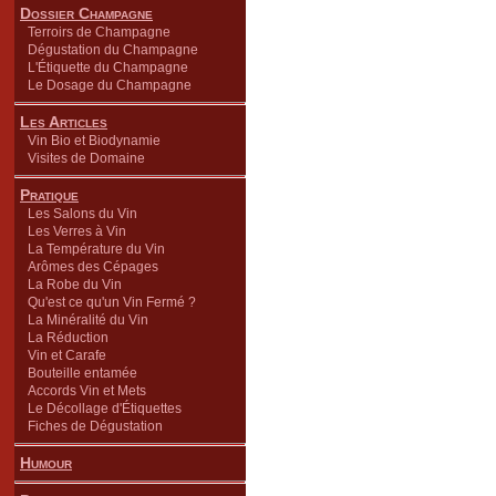
Dossier Champagne
Terroirs de Champagne
Dégustation du Champagne
L'Étiquette du Champagne
Le Dosage du Champagne
Les Articles
Vin Bio et Biodynamie
Visites de Domaine
Pratique
Les Salons du Vin
Les Verres à Vin
La Température du Vin
Arômes des Cépages
La Robe du Vin
Qu'est ce qu'un Vin Fermé ?
La Minéralité du Vin
La Réduction
Vin et Carafe
Bouteille entamée
Accords Vin et Mets
Le Décollage d'Étiquettes
Fiches de Dégustation
Humour