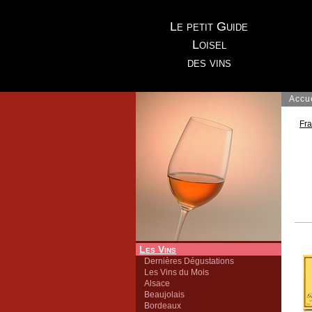
Le petit Guide
Loisel
des vins
Accu
Fr
Les Vins
Dernières Dégustations
Les Vins du Mois
Alsace
Beaujolais
Bordeaux