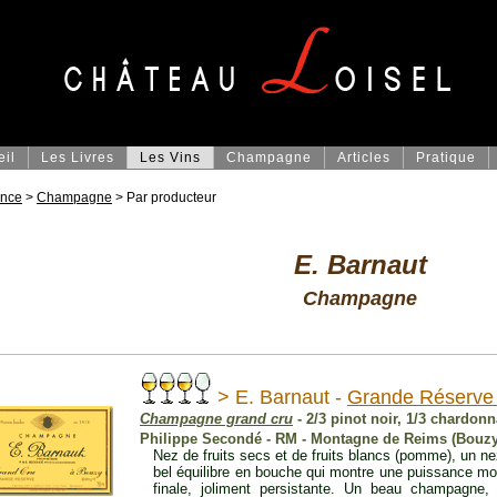
eil
Les Livres
Les Vins
Champagne
Articles
Pratique
ance
>
Champagne
> Par producteur
E. Barnaut
Champagne
> E. Barnaut -
Grande Réserve 
Champagne grand cru
- 2/3 pinot noir, 1/3 chardon
Philippe Secondé - RM - Montagne de Reims (Bouzy
Nez de fruits secs et de fruits blancs (pomme), un nez
bel équilibre en bouche qui montre une puissance moy
finale, joliment persistante. Un beau champagne,