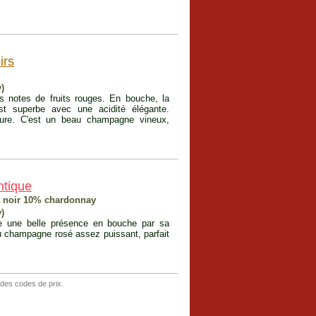
irs
)
es notes de fruits rouges. En bouche, la
 est superbe avec une acidité élégante.
ture. C'est un beau champagne vineux,
ntique
t noir 10% chardonnay
)
tre une belle présence en bouche par sa
u champagne rosé assez puissant, parfait
 des codes de prix.