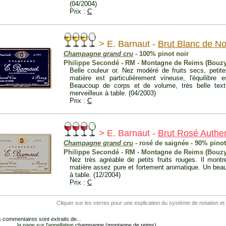
(04/2004)
Prix :
C
> E. Barnaut -
Brut Blanc de No
Champagne grand cru
- 100% pinot noir
Philippe Secondé - RM - Montagne de Reims (Bouzy
Belle couleur or. Nez modéré de fruits secs, petit
matière est particulièrement vineuse, l'équilibre
Beaucoup de corps et de volume, très belle tex
merveilleux à table. (04/2003)
Prix :
C
> E. Barnaut -
Brut Rosé Authe
Champagne grand cru
- rosé de saignée - 90% pino
Philippe Secondé - RM - Montagne de Reims (Bouzy
Nez très agréable de petits fruits rouges. Il mon
matière assez pure et fortement aromatique. Un bea
à table. (12/2004)
Prix :
C
Cliquer sur les verres pour une explication du système de notation et
 commentaires sont extraits de...
... la page sur l'appellation
champagne (montagne de reims)