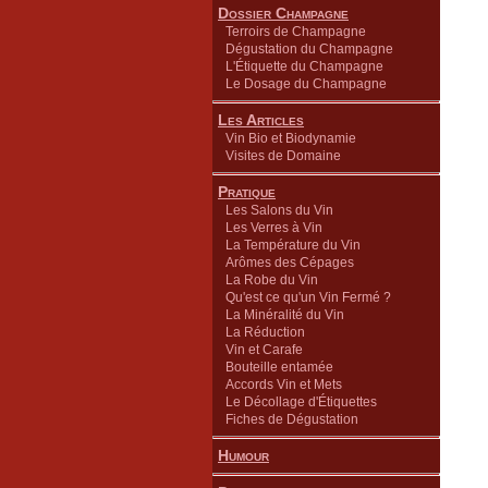
Dossier Champagne
Terroirs de Champagne
Dégustation du Champagne
L'Étiquette du Champagne
Le Dosage du Champagne
Les Articles
Vin Bio et Biodynamie
Visites de Domaine
Pratique
Les Salons du Vin
Les Verres à Vin
La Température du Vin
Arômes des Cépages
La Robe du Vin
Qu'est ce qu'un Vin Fermé ?
La Minéralité du Vin
La Réduction
Vin et Carafe
Bouteille entamée
Accords Vin et Mets
Le Décollage d'Étiquettes
Fiches de Dégustation
Humour