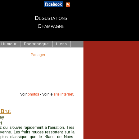
Dégustations
Champagne
Humour
Photothèque
Liens
Partager
Voir
photos
- Voir le
site internet
.
Brut
nay
)
 qui s'ouvre rapidement à l'aération. Très
enne. Les fruits rouges ressortent sur la
 plus classique que le Blanc de Noirs.