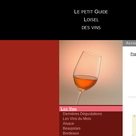
Le petit Guide
Loisel
des vins
Accu
Fr
Les Vins
Dernières Dégustations
Les Vins du Mois
Alsace
Beaujolais
Bordeaux