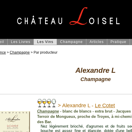
eil
Les Livres
Les Vins
Champagne
Articles
Pratique
ance
>
Champagne
> Par producteur
Alexandre L
Champagne
> Alexandre L -
Le Cotet
Champagne
- blanc de blancs - extra brut - Jacque
Terroir de Mongueux, proche de Troyes, à mi-chemin
des Bar.
Nez légèrement brioché, d'agrumes et de fruits se
bouche est assez fine et élancée, dotée d'une bell