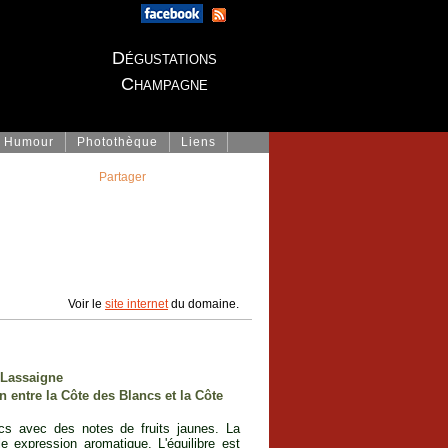
Dégustations
Champagne
Humour
Photothèque
Liens
Partager
Voir le
site internet
du domaine.
s Lassaigne
 entre la Côte des Blancs et la Côte
cs avec des notes de fruits jaunes. La
e expression aromatique. L'équilibre est