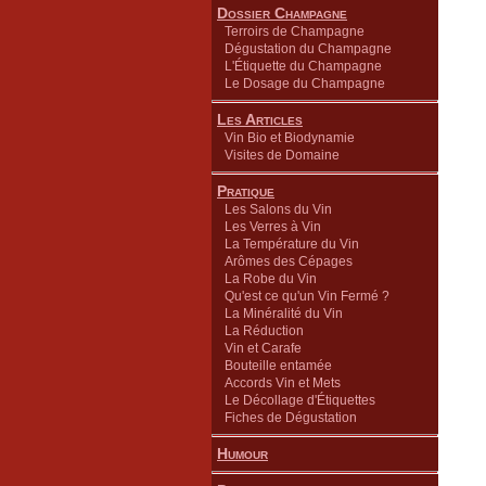
Dossier Champagne
Terroirs de Champagne
Dégustation du Champagne
L'Étiquette du Champagne
Le Dosage du Champagne
Les Articles
Vin Bio et Biodynamie
Visites de Domaine
Pratique
Les Salons du Vin
Les Verres à Vin
La Température du Vin
Arômes des Cépages
La Robe du Vin
Qu'est ce qu'un Vin Fermé ?
La Minéralité du Vin
La Réduction
Vin et Carafe
Bouteille entamée
Accords Vin et Mets
Le Décollage d'Étiquettes
Fiches de Dégustation
Humour