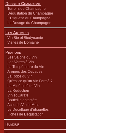
Dossier Champagne
Terroirs de Champagne
Dégustation du Champagne
L'Étiquette du Champagne
Le Dosage du Champagne
Les Articles
Vin Bio et Biodynamie
Visites de Domaine
Pratique
Les Salons du Vin
Les Verres à Vin
La Température du Vin
Arômes des Cépages
La Robe du Vin
Qu'est ce qu'un Vin Fermé ?
La Minéralité du Vin
La Réduction
Vin et Carafe
Bouteille entamée
Accords Vin et Mets
Le Décollage d'Étiquettes
Fiches de Dégustation
Humour