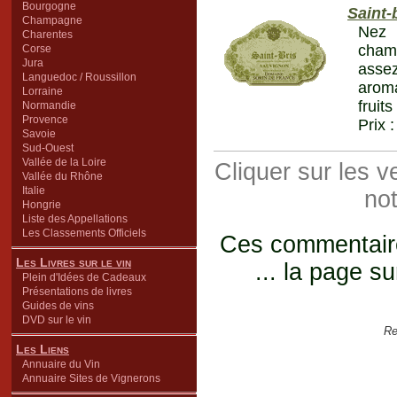
Bourgogne
Saint-
Champagne
Nez 
Charentes
cham
Corse
Jura
assez
Languedoc / Roussillon
aroma
Lorraine
fruit
Normandie
Provence
Prix 
Savoie
Sud-Ouest
Vallée de la Loire
Cliquer sur les 
Vallée du Rhône
Italie
not
Hongrie
Liste des Appellations
Les Classements Officiels
Ces commentaires
Les Livres sur le vin
... la page su
Plein d'Idées de Cadeaux
Présentations de livres
Guides de vins
DVD sur le vin
Re
Les Liens
Annuaire du Vin
Annuaire Sites de Vignerons