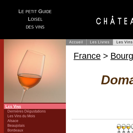
Le petit Guide
Loisel
des vins
Accueil
Les Livres
Les Vins
France
>
Bour
Doma
Les Vins
Dernières Dégustations
Les Vins du Mois
Alsace
Beaujolais
Bordeaux