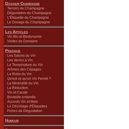
Dossier Champagne
Terroirs de Champagne
Dégustation du Champagne
L'Étiquette du Champagne
Le Dosage du Champagne
Les Articles
Vin Bio et Biodynamie
Visites de Domaine
Pratique
Les Salons du Vin
Les Verres à Vin
La Température du Vin
Arômes des Cépages
La Robe du Vin
Qu'est ce qu'un Vin Fermé ?
La Minéralité du Vin
La Réduction
Vin et Carafe
Bouteille entamée
Accords Vin et Mets
Le Décollage d'Étiquettes
Fiches de Dégustation
Humour