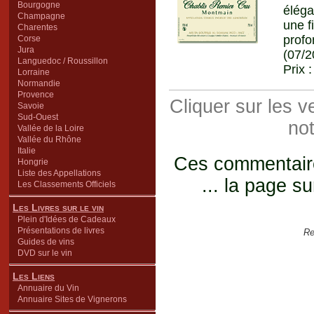
Bourgogne
éléga
Champagne
une f
Charentes
prof
Corse
Jura
(07/2
Languedoc / Roussillon
Prix 
Lorraine
Normandie
Provence
Cliquer sur les 
Savoie
Sud-Ouest
not
Vallée de la Loire
Vallée du Rhône
Italie
Ces commentaires
Hongrie
Liste des Appellations
... la page su
Les Classements Officiels
Les Livres sur le vin
Plein d'Idées de Cadeaux
Présentations de livres
Re
Guides de vins
DVD sur le vin
Les Liens
Annuaire du Vin
Annuaire Sites de Vignerons