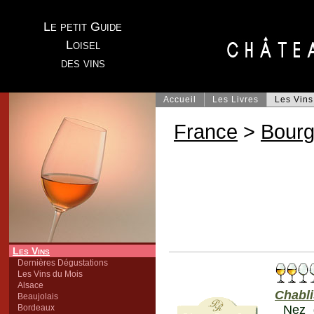
Le petit Guide
Loisel
des vins
Accueil
Les Livres
Les Vins
France
>
Bour
Les Vins
Dernières Dégustations
Les Vins du Mois
Alsace
Chabli
Beaujolais
Bordeaux
Nez 