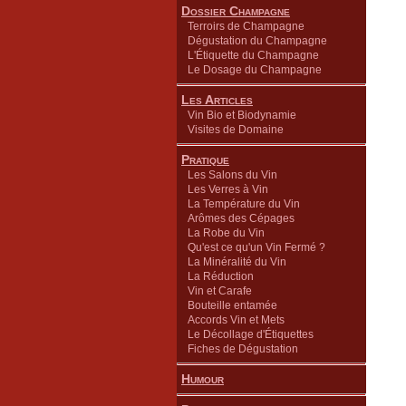
Dossier Champagne
Terroirs de Champagne
Dégustation du Champagne
L'Étiquette du Champagne
Le Dosage du Champagne
Les Articles
Vin Bio et Biodynamie
Visites de Domaine
Pratique
Les Salons du Vin
Les Verres à Vin
La Température du Vin
Arômes des Cépages
La Robe du Vin
Qu'est ce qu'un Vin Fermé ?
La Minéralité du Vin
La Réduction
Vin et Carafe
Bouteille entamée
Accords Vin et Mets
Le Décollage d'Étiquettes
Fiches de Dégustation
Humour