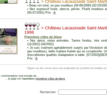
> Château Lacaussade Saint Mart
• Beau vin rond, un peu moelleux (04-06/2000) (02-03/200
• Nez expressif fruité, abricot, pêche. Plutôt moelleux
(05-07/2001) Prix :
A
> Château Lacaussade Saint Mart
1998
Premières côtes de blaye
• Nez épicé, notes animales. Tanins fondus, très ron
(11/2001) (04/2002)
• Je suis vraiment agréablement surpris par l'évolution d
peu moelleux), belle matière fruitée qui se complexifie. 
d'excellentes qualités d'adaptation à table. (07/2003)(08/2
Prix :
A
Cliquer sur les verres pour une explication du système de notation et
 commentaires sont extraits de...
... la page sur l'appellation
premières côtes de blaye
Rechercher :