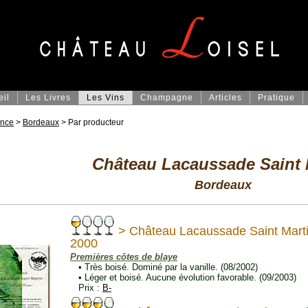
eil
Les Livres
Les Vins
Champagne
Articles
Pratique
ance
>
Bordeaux
> Par producteur
Château Lacaussade Saint 
Bordeaux
> Château Lacaussade Saint Mart
2000
Premières côtes de blaye
• Très boisé. Dominé par la vanille. (08/2002)
• Léger et boisé. Aucune évolution favorable. (09/2003)
Prix :
B-