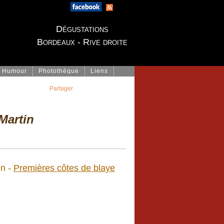
Dégustations
Bordeaux - Rive droite
Humour
Photothèque
Liens
Partager
Martin
in -
Premières côtes de blaye