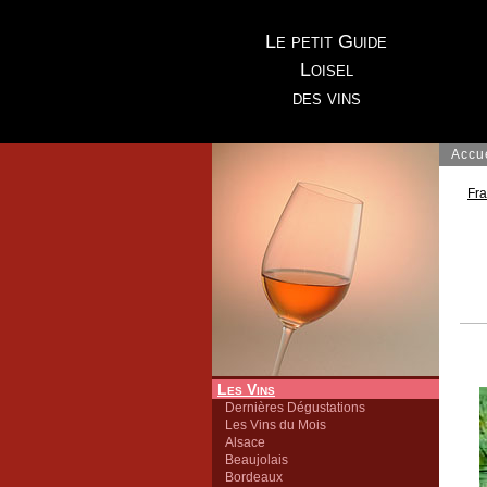
Le petit Guide
Loisel
des vins
Accu
Fr
Les Vins
Dernières Dégustations
Les Vins du Mois
Alsace
Beaujolais
Bordeaux