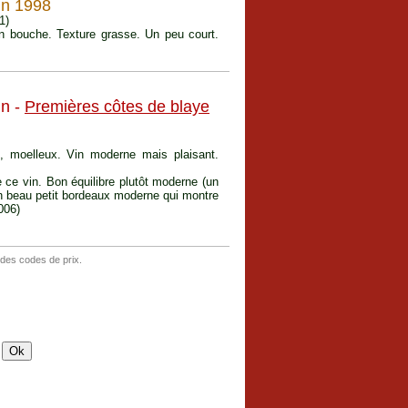
in 1998
1)
 en bouche. Texture grasse. Un peu court.
in -
Premières côtes de blaye
d, moelleux. Vin moderne mais plaisant.
e ce vin. Bon équilibre plutôt moderne (un
Un beau petit bordeaux moderne qui montre
006)
 des codes de prix.