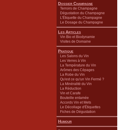
Dossier Champagne
Terroirs de Champagne
Dégustation du Champagne
L'Étiquette du Champagne
Le Dosage du Champagne
Les Articles
Vin Bio et Biodynamie
Visites de Domaine
Pratique
Les Salons du Vin
Les Verres à Vin
La Température du Vin
Arômes des Cépages
La Robe du Vin
Qu'est ce qu'un Vin Fermé ?
La Minéralité du Vin
La Réduction
Vin et Carafe
Bouteille entamée
Accords Vin et Mets
Le Décollage d'Étiquettes
Fiches de Dégustation
Humour