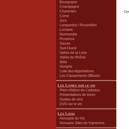
Bourgogne
Champagne
Charentes
Ces
Corse
Jura
Languedoc / Roussillon
Lorraine
Normandie
Provence
Savoie
Sud-Ouest
Vallée de la Loire
Vallée du Rhône
Italie
Hongrie
Liste des Appellations
Les Classements Officiels
Les Livres sur le vin
Plein d'Idées de Cadeaux
Présentations de livres
Guides de vins
DVD sur le vin
Les Liens
Annuaire du Vin
Annuaire Sites de Vignerons