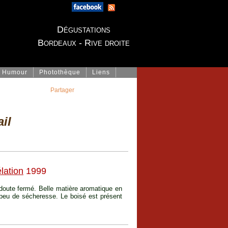
Dégustations
Bordeaux - Rive droite
Humour
Photothèque
Liens
Partager
il
lation
1999
doute fermé. Belle matière aromatique en
peu de sécheresse. Le boisé est présent