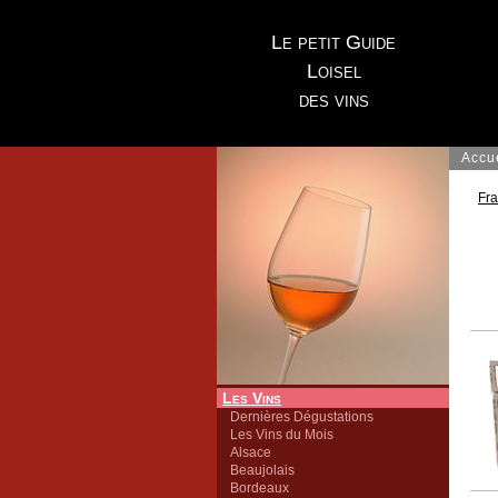
Le petit Guide
Loisel
des vins
Accu
Fr
Les Vins
Dernières Dégustations
Les Vins du Mois
Alsace
Beaujolais
Bordeaux