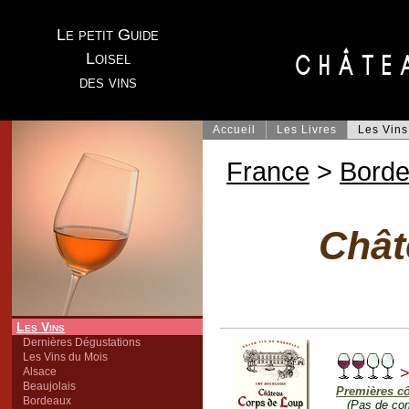
Le petit Guide
Loisel
des vins
Accueil
Les Livres
Les Vins
France
>
Bord
Chât
Les Vins
Dernières Dégustations
Les Vins du Mois
>
Alsace
Beaujolais
Premières cô
Bordeaux
(Pas de co