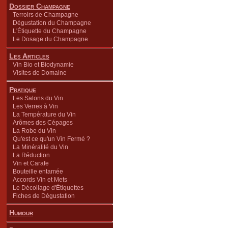
Dossier Champagne
Terroirs de Champagne
Dégustation du Champagne
L'Étiquette du Champagne
Le Dosage du Champagne
Les Articles
Vin Bio et Biodynamie
Visites de Domaine
Pratique
Les Salons du Vin
Les Verres à Vin
La Température du Vin
Arômes des Cépages
La Robe du Vin
Qu'est ce qu'un Vin Fermé ?
La Minéralité du Vin
La Réduction
Vin et Carafe
Bouteille entamée
Accords Vin et Mets
Le Décollage d'Étiquettes
Fiches de Dégustation
Humour