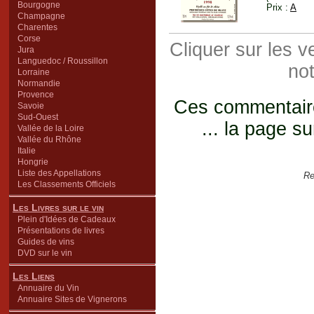
Bourgogne
Prix :
A
Champagne
Charentes
Corse
Cliquer sur les 
Jura
Languedoc / Roussillon
not
Lorraine
Normandie
Provence
Ces commentaires
Savoie
Sud-Ouest
... la page su
Vallée de la Loire
Vallée du Rhône
Italie
Hongrie
Liste des Appellations
Re
Les Classements Officiels
Les Livres sur le vin
Plein d'Idées de Cadeaux
Présentations de livres
Guides de vins
DVD sur le vin
Les Liens
Annuaire du Vin
Annuaire Sites de Vignerons