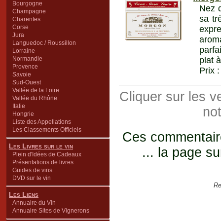
Bourgogne
Nez d
Champagne
sa tr
Charentes
Corse
expre
Jura
arom
Languedoc / Roussillon
parfa
Lorraine
Normandie
plat 
Provence
Prix 
Savoie
Sud-Ouest
Vallée de la Loire
Cliquer sur les 
Vallée du Rhône
Italie
not
Hongrie
Liste des Appellations
Les Classements Officiels
Ces commentaires
Les Livres sur le vin
... la page su
Plein d'Idées de Cadeaux
Présentations de livres
Guides de vins
DVD sur le vin
Re
Les Liens
Annuaire du Vin
Annuaire Sites de Vignerons