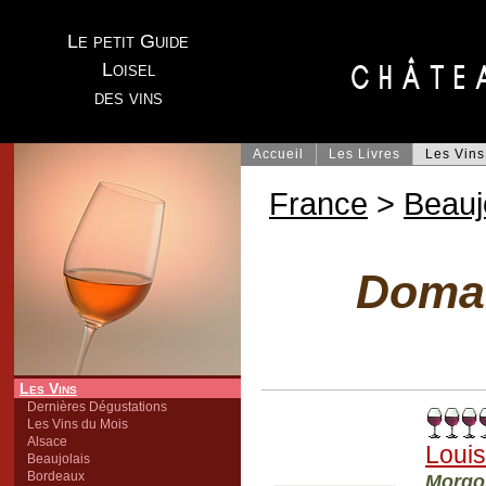
Le petit Guide
Loisel
des vins
Accueil
Les Livres
Les Vins
France
>
Beauj
Domai
Les Vins
Dernières Dégustations
Les Vins du Mois
Alsace
Loui
Beaujolais
Bordeaux
Morgo