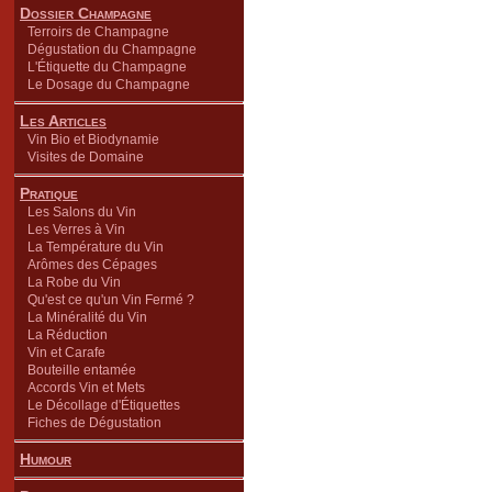
Dossier Champagne
Terroirs de Champagne
Dégustation du Champagne
L'Étiquette du Champagne
Le Dosage du Champagne
Les Articles
Vin Bio et Biodynamie
Visites de Domaine
Pratique
Les Salons du Vin
Les Verres à Vin
La Température du Vin
Arômes des Cépages
La Robe du Vin
Qu'est ce qu'un Vin Fermé ?
La Minéralité du Vin
La Réduction
Vin et Carafe
Bouteille entamée
Accords Vin et Mets
Le Décollage d'Étiquettes
Fiches de Dégustation
Humour