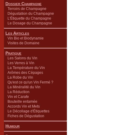
Dossier Champagne
Terroirs de Champagne
Dégustation du Champagne
L'Étiquette du Champagne
Le Dosage du Champagne
Les Articles
Vin Bio et Biodynamie
Visites de Domaine
Pratique
Les Salons du Vin
Les Verres à Vin
La Température du Vin
Arômes des Cépages
La Robe du Vin
Qu'est ce qu'un Vin Fermé ?
La Minéralité du Vin
La Réduction
Vin et Carafe
Bouteille entamée
Accords Vin et Mets
Le Décollage d'Étiquettes
Fiches de Dégustation
Humour