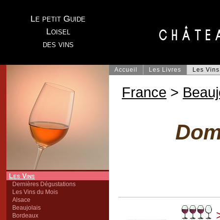
Le petit Guide
Loisel
des vins
Accueil
Les Livres
Les Vins
France
>
Beauj
Doma
Les Vins
Dernières Dégustations
Les Vins du Mois
Alsace
Beaujolais
>
Bordeaux