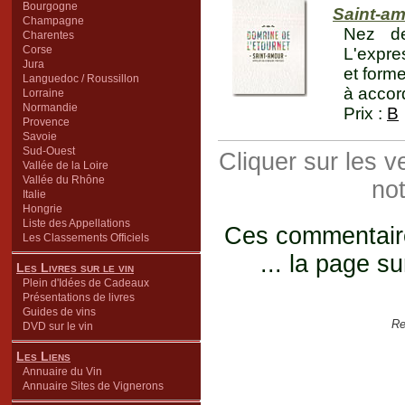
Bourgogne
Saint-a
Champagne
Nez de
Charentes
Corse
L'expres
Jura
et forme
Languedoc / Roussillon
à accor
Lorraine
Normandie
Prix :
B
Provence
Savoie
Sud-Ouest
Cliquer sur les 
Vallée de la Loire
Vallée du Rhône
not
Italie
Hongrie
Liste des Appellations
Ces commentaires
Les Classements Officiels
... la page su
Les Livres sur le vin
Plein d'Idées de Cadeaux
Présentations de livres
Guides de vins
Re
DVD sur le vin
Les Liens
Annuaire du Vin
Annuaire Sites de Vignerons