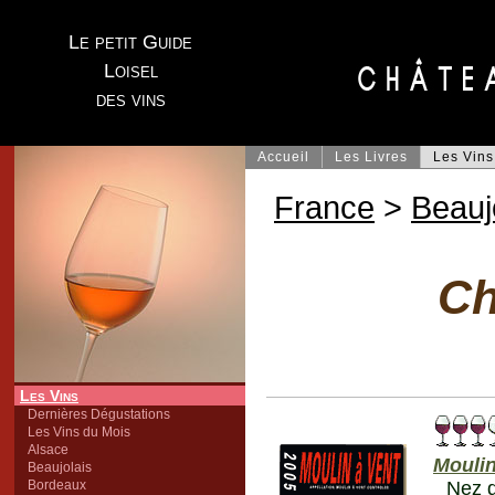
Le petit Guide
Loisel
des vins
Accueil
Les Livres
Les Vins
France
>
Beauj
Ch
Les Vins
Dernières Dégustations
Les Vins du Mois
Alsace
Moulin
Beaujolais
Bordeaux
Nez d