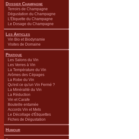
Dossier Champagne
Terroirs de Champagne
Dégustation du Champagne
L'Étiquette du Champagne
Le Dosage du Champagne
Les Articles
Vin Bio et Biodynamie
Visites de Domaine
Pratique
Les Salons du Vin
Les Verres à Vin
La Température du Vin
Arômes des Cépages
La Robe du Vin
Qu'est ce qu'un Vin Fermé ?
La Minéralité du Vin
La Réduction
Vin et Carafe
Bouteille entamée
Accords Vin et Mets
Le Décollage d'Étiquettes
Fiches de Dégustation
Humour