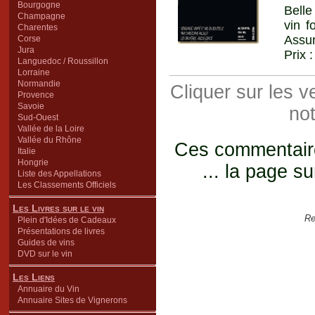
Bourgogne
Belle
Champagne
vin 
Charentes
Assur
Corse
Jura
Prix 
Languedoc / Roussillon
Lorraine
Normandie
Cliquer sur les 
Provence
Savoie
not
Sud-Ouest
Vallée de la Loire
Vallée du Rhône
Ces commentaires
Italie
Hongrie
... la page su
Liste des Appellations
Les Classements Officiels
Les Livres sur le vin
Re
Plein d'Idées de Cadeaux
Présentations de livres
Guides de vins
DVD sur le vin
Les Liens
Annuaire du Vin
Annuaire Sites de Vignerons