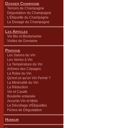
Dossier Champagne
Terroirs de Champagne
Dégustation du Champagne
L'Étiquette du Champagne
Le Dosage du Champagne
Les Articles
Vin Bio et Biodynamie
Visites de Domaine
Pratique
Les Salons du Vin
Les Verres à Vin
La Température du Vin
Arômes des Cépages
La Robe du Vin
Qu'est ce qu'un Vin Fermé ?
La Minéralité du Vin
La Réduction
Vin et Carafe
Bouteille entamée
Accords Vin et Mets
Le Décollage d'Étiquettes
Fiches de Dégustation
Humour