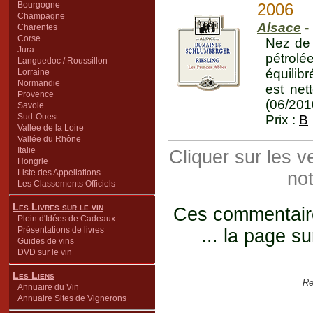
Bourgogne
2006
Champagne
Alsace
- 
Charentes
Corse
Nez de 
Jura
pétrol
Languedoc / Roussillon
équilib
Lorraine
Normandie
est net
Provence
(06/201
Savoie
Sud-Ouest
Prix :
B
Vallée de la Loire
Vallée du Rhône
Italie
Cliquer sur les 
Hongrie
Liste des Appellations
not
Les Classements Officiels
Les Livres sur le vin
Ces commentaires
Plein d'Idées de Cadeaux
Présentations de livres
... la page su
Guides de vins
DVD sur le vin
Les Liens
Re
Annuaire du Vin
Annuaire Sites de Vignerons