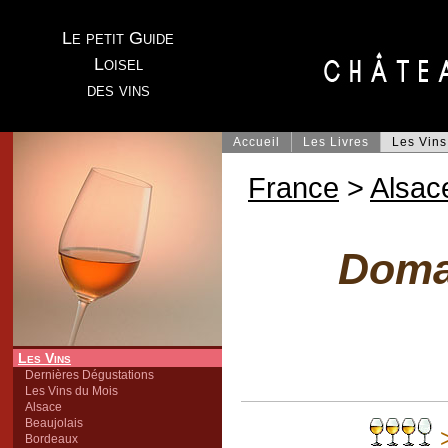
Le petit Guide
Loisel
des vins
Accueil
Les Livres
Les Vins
France
>
Alsac
Doma
Les Vins
Dernières Dégustations
Les Vins du Mois
Alsace
Beaujolais
>
Bordeaux