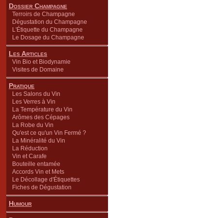
Dossier Champagne
Terroirs de Champagne
Dégustation du Champagne
L'Étiquette du Champagne
Le Dosage du Champagne
Les Articles
Vin Bio et Biodynamie
Visites de Domaine
Pratique
Les Salons du Vin
Les Verres à Vin
La Température du Vin
Arômes des Cépages
La Robe du Vin
Qu'est ce qu'un Vin Fermé ?
La Minéralité du Vin
La Réduction
Vin et Carafe
Bouteille entamée
Accords Vin et Mets
Le Décollage d'Étiquettes
Fiches de Dégustation
Humour