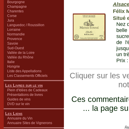
Bourgogne
Alsac
Champagne
Félix 
Charentes
Corse
Situé 
Jura
Nez d
Languedoc / Roussillon
belle
Lorraine
Normandie
sucre
Provence
de l'
Savoie
jusqu
Sud-Ouest
Vallée de la Loire
un tr
Vallée du Rhône
Prix 
Italie
Hongrie
Liste des Appellations
Cliquer sur les 
Les Classements Officiels
not
Les Livres sur le vin
Plein d'Idées de Cadeaux
Présentations de livres
Ces commentaires
Guides de vins
DVD sur le vin
... la page su
Les Liens
Annuaire du Vin
Annuaire Sites de Vignerons
Re