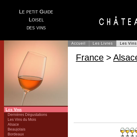
Le petit Guide
Loisel
des vins
Accueil
Les Livres
Les Vins
France
>
Alsac
Les Vins
Dernières Dégustations
Les Vins du Mois
Alsace
Beaujolais
Bordeaux