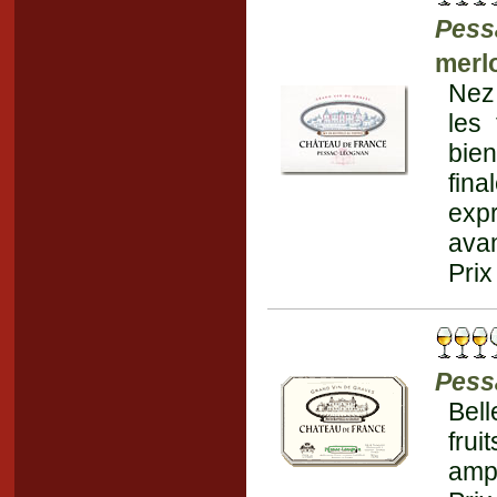
Pess
merl
Nez 
les 
bien
fin
expr
ava
Prix
Pess
Bell
fru
ampl