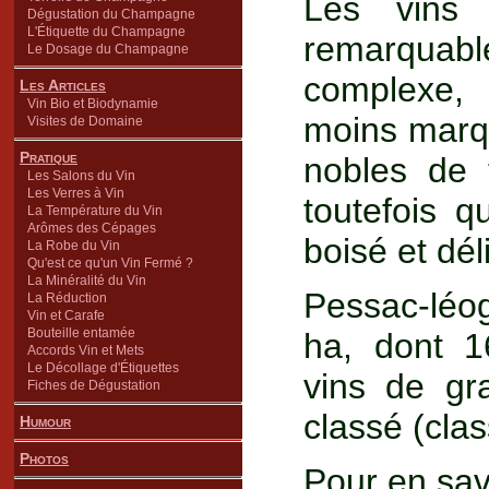
Les vins 
Dégustation du Champagne
L'Étiquette du Champagne
remarquable
Le Dosage du Champagne
complexe,
Les Articles
Vin Bio et Biodynamie
moins marqu
Visites de Domaine
Pratique
nobles de 
Les Salons du Vin
Les Verres à Vin
toutefois 
La Température du Vin
Arômes des Cépages
boisé et dél
La Robe du Vin
Qu'est ce qu'un Vin Fermé ?
La Minéralité du Vin
Pessac-léo
La Réduction
Vin et Carafe
Bouteille entamée
ha, dont 1
Accords Vin et Mets
Le Décollage d'Étiquettes
vins de gr
Fiches de Dégustation
classé (cla
Humour
Photos
Pour en savo