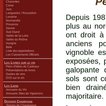
P
Charentes
Corse
Jura
Languedoc / Roussillon
Depuis 198
Lorraine
Normandie
plus au nor
Provence
Savoie
Sud-Ouest
ont droit 
Vallée de la Loire
Vallée du Rhône
anciens po
Hongrie
Italie
vignoble e
Liste des Appellations
Les Classements Officiels
exposées, p
Les Livres sur le vin
Plein d'Idées de Cadeaux
galopante 
Présentations de livres
Guides de vins
sols sont 
DVD sur le vin
bien drain
Les Liens
Annuaire du Vin
Annuaire Sites de Vignerons
majoritaire.
Dossier Champagne
Terroirs de Champagne