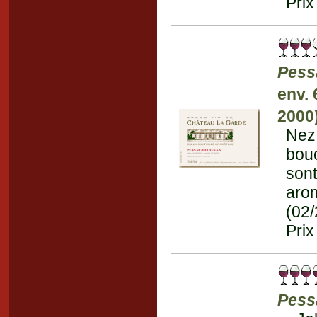
Prix
Pess
env.
2000
Nez 
bouc
son
arom
(02
Prix
Pess