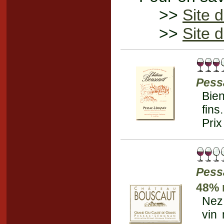
>>
Site 
>>
Site d
Pess
Bien
fins
Prix
Pess
48% 
Nez 
vin