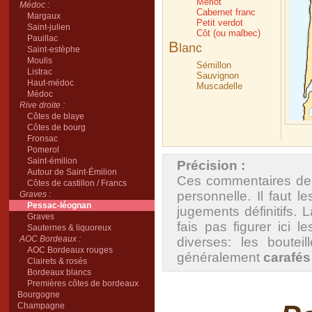
Merlot
Médoc :
Cabernet franc
Margaux
Petit verdot
Saint-julien
Côt (ou malbec)
Pauillac
B
lanc
Saint-estèphe
Moulis
Sémillon
Listrac
Sauvignon
Haut-médoc
Muscadelle
Médoc
Rive droite :
Côtes de blaye
Côtes de bourg
Fronsac
Pomerol
Saint-émilion
Précision :
Autour de Saint-Émilion
Ces commentaires de 
Côtes de castillon / Francs
personnelle. Il faut
Graves :
Pessac-léognan
jugements définitifs. 
Graves
fais pas figurer ici 
Sauternes & liquoreux
AOC Bordeaux :
diverses: les boutei
AOC Bordeaux rouges
généralement
carafés
Clairets & rosés
Bordeaux blancs
Premières côtes de bordeaux
Bourgogne
Champagne