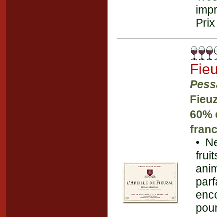
impr
Prix
Fie
Pess
Fieuz
60% 
franc
• N
fru
ani
parf
enco
pour