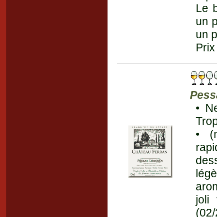
Le 
un p
un p
Prix
Pess
• Ne
Trop
• (
rap
dess
lég
arom
jol
(02