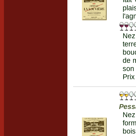
pla
l'ag
Nez
terr
bouc
de m
son 
Prix
Pess
Nez
for
boi