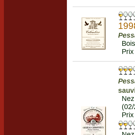
199
Pess
Bois
Prix
Pess
sauv
Nez 
(02
Prix
Nez 