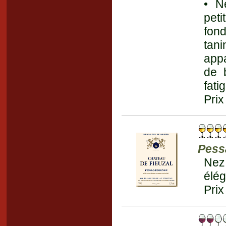
• N
pet
fon
tan
appa
de 
fati
Prix
Pess
Nez
élég
Prix