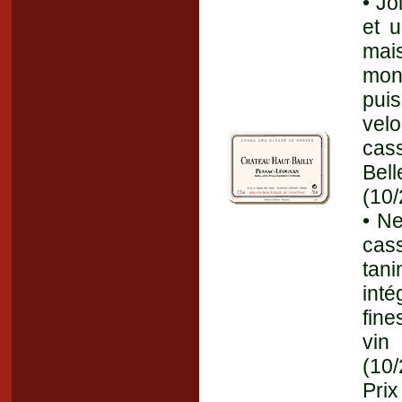
• Jo
et 
mai
mon
pui
velo
cass
Bel
(10
• Ne
cass
tani
int
fine
vin
(10
Prix