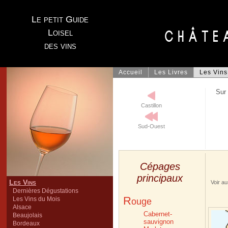
Le petit Guide
Loisel
des vins
Accueil
Les Livres
Les Vins
Sur 
Castillon
Sud-Ouest
Cépages
principaux
Les Vins
Voir a
Dernières Dégustations
R
Les Vins du Mois
ouge
Alsace
Cabernet-
Beaujolais
sauvignon
Bordeaux