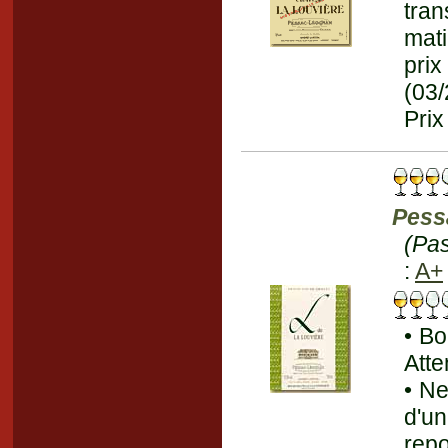
tra
mati
pri
(03
Prix
Pess
(Pa
:
A+
• Bo
Atte
• Ne
d'u
rep