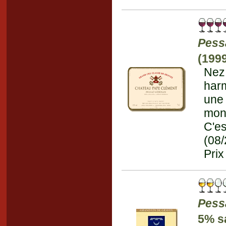
Pess
(199
Nez
har
une 
mont
C'es
(08
Prix
Pess
5% s