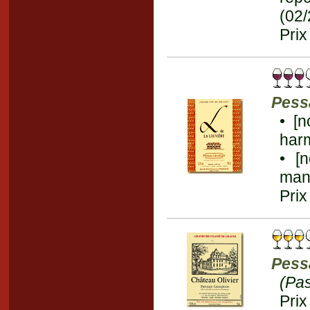
(02
Prix
Pess
• [n
harm
• [
man
Prix
Pess
(Pa
Prix