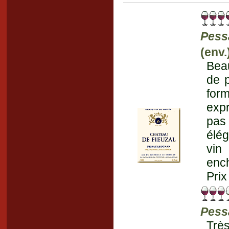
Pess
(env
Bea
de p
for
expr
pas 
élég
vin
ench
Prix
Pess
Trè