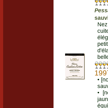
Pess
sauv
Nez 
cui
élég
pet
d'él
bell
199
• [n
sauv
• [
jau
équi