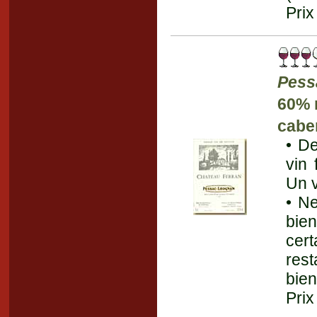
Prix
Pess
60% 
cabe
• De
vin 
Un v
• N
bie
cer
rest
bien
Prix