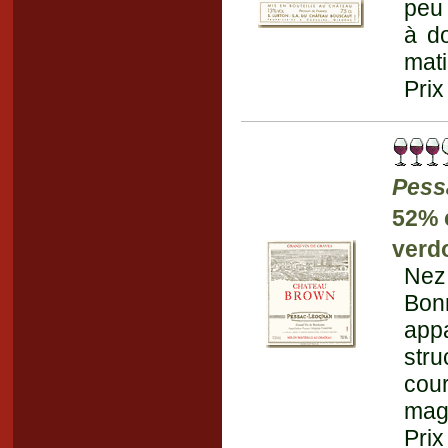
peu 
à d
mati
Prix
Pess
52% 
verd
Nez 
Bon
app
stru
cour
magr
Prix