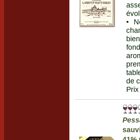
ass
évol
• N
cha
bien
fond
aro
prem
tabl
de c
Prix
Pess
sauv
41% m