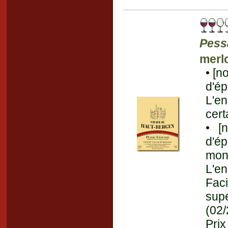
Pess
merl
• [n
d'é
L'e
cert
• [
d'ép
mon
L'e
Faci
sup
(02
Prix