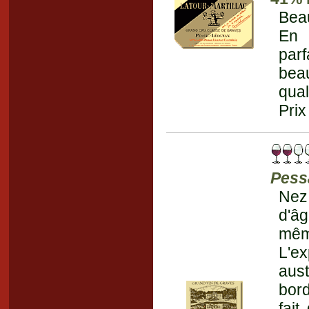
Beau
En 
parf
bea
qual
Prix
Pess
Nez 
d'â
même
L'e
aus
bor
fait