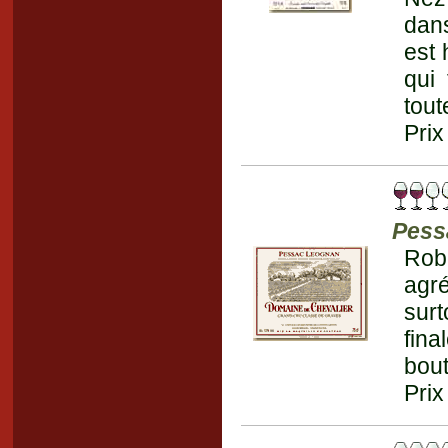
dans
est 
qui 
tout
Prix
Pess
Rob
agr
surt
fina
bout
Prix