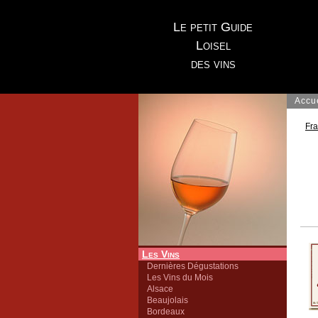
Le petit Guide
Loisel
des vins
Accu
Fr
Les Vins
Dernières Dégustations
Les Vins du Mois
Alsace
Beaujolais
Bordeaux