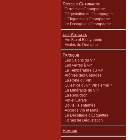
Dossier Champagne
Terroirs de Champagne
Dégustation du Champagne
L'Étiquette du Champagne
Le Dosage du Champagne
Les Articles
Vin Bio et Biodynamie
Visites de Domaine
Pratique
Les Salons du Vin
Les Verres à Vin
La Température du Vin
Arômes des Cépages
La Robe du Vin
Qu'est ce qu'un Vin Fermé ?
La Minéralité du Vin
La Réduction
Vin et Carafe
Bouteille entamée
Accords Vin et Mets
Le Décollage d'Étiquettes
Fiches de Dégustation
Humour