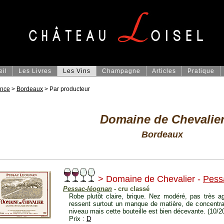
eil
Les Livres
Les Vins
Champagne
Articles
Pratique
ance
>
Bordeaux
> Par producteur
Domaine de Chevalie
Bordeaux
> Domaine de Chevalier -
Pess
Pessac-léognan
- cru classé
Robe plutôt claire, brique. Nez modéré, pas très a
ressent surtout un manque de matière, de concentrati
niveau mais cette bouteille est bien décevante. (10/2
Prix :
D