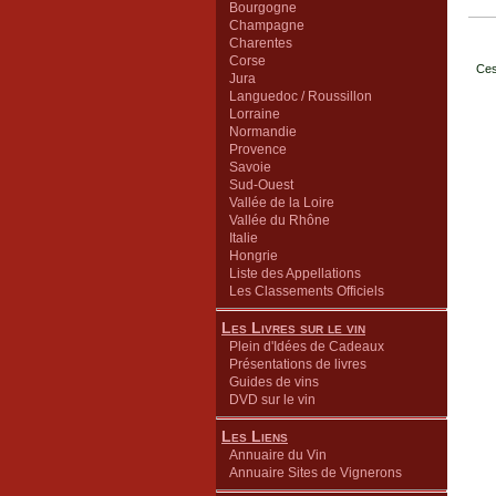
Bourgogne
Champagne
Charentes
Corse
Ces
Jura
Languedoc / Roussillon
Lorraine
Normandie
Provence
Savoie
Sud-Ouest
Vallée de la Loire
Vallée du Rhône
Italie
Hongrie
Liste des Appellations
Les Classements Officiels
Les Livres sur le vin
Plein d'Idées de Cadeaux
Présentations de livres
Guides de vins
DVD sur le vin
Les Liens
Annuaire du Vin
Annuaire Sites de Vignerons