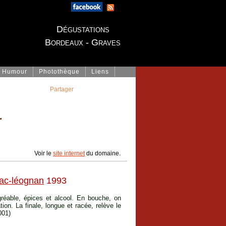
Dégustations
Bordeaux - Graves
Humour
Photothèque
Liens
Partager
r
Voir le
site internet
du domaine.
ac-léognan
1993
gréable, épices et alcool. En bouche, on
on. La finale, longue et racée, relève le
001)