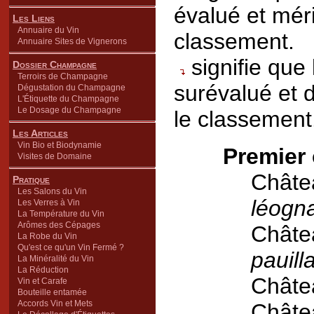
évalué et mér
Les Liens
Annuaire du Vin
classement.
Annuaire Sites de Vignerons
signifie que
Dossier Champagne
Terroirs de Champagne
surévalué et 
Dégustation du Champagne
L'Étiquette du Champagne
Le Dosage du Champagne
le classement
Les Articles
Vin Bio et Biodynamie
Premier 
Visites de Domaine
Châte
Pratique
Les Salons du Vin
léogn
Les Verres à Vin
La Température du Vin
Arômes des Cépages
Châtea
La Robe du Vin
Qu'est ce qu'un Vin Fermé ?
pauill
La Minéralité du Vin
La Réduction
Châte
Vin et Carafe
Bouteille entamée
Accords Vin et Mets
Châte