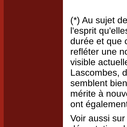
(*) Au sujet d
l'esprit qu'el
durée et que 
refléter une 
visible actue
Lascombes, do
semblent bien 
mérite à nouv
ont également
Voir aussi sur 