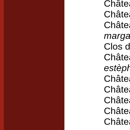
Châte
Châte
Châtea
marga
Clos 
Châte
estèp
Châte
Châte
Châte
Châte
Châte