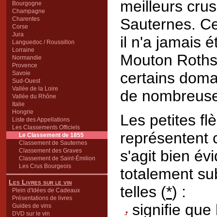
meilleurs cru
Bourgogne
Champagne
Charentes
Sauternes. Ce
Corse
Jura
il n'a jamais 
Languedoc / Roussillon
Lorraine
Mouton Rothsc
Normandie
Provence
certains doma
Savoie
Sud-Ouest
Vallée de la Loire
de nombreuses
Vallée du Rhône
Italie
Hongrie
Les petites f
Liste des Appellations
Les Classements Officiels
représentent c
Le Classement de 1855
Classement de Sauternes
Classement des Graves
s'agit bien é
Classement de Saint-Émilion
Les Crus Bourgeois
totalement su
Les Livres sur le vin
telles (
*
) :
Plein d'Idées de Cadeaux
Présentations de livres
signifie que
Guides de vins
DVD sur le vin