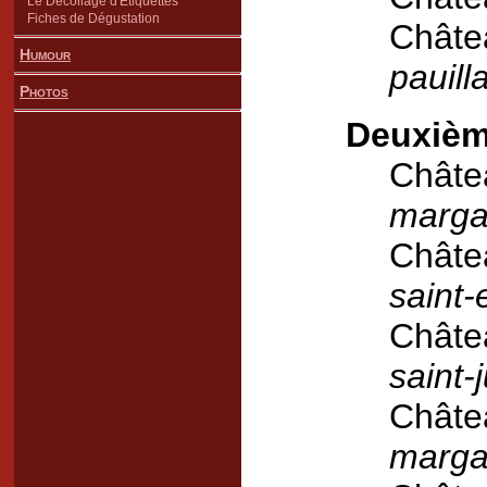
Le Décollage d'Étiquettes
Fiches de Dégustation
Châte
Humour
pauill
Photos
Deuxième
Châte
marga
Châte
saint-
Châte
saint-j
Châtea
marga