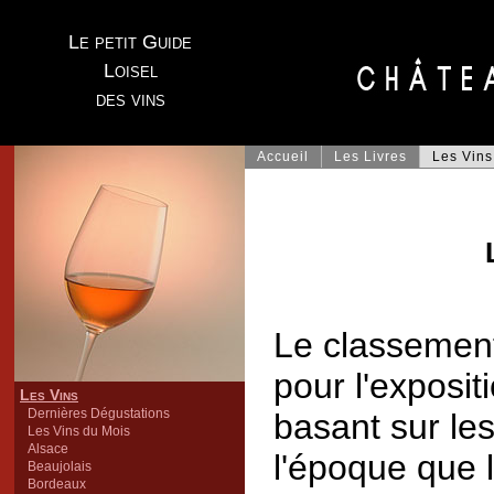
Le petit Guide
Loisel
des vins
Accueil
Les Livres
Les Vins
Le classement
pour l'exposit
Les Vins
Dernières Dégustations
basant sur le
Les Vins du Mois
Alsace
l'époque que l
Beaujolais
Bordeaux