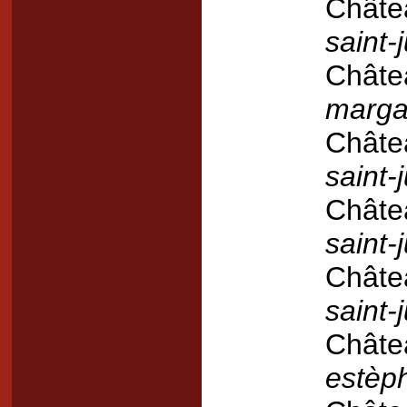
Châte
saint-j
Châte
marga
Châte
saint-j
Châtea
saint-j
Châtea
saint-j
Châte
estèp