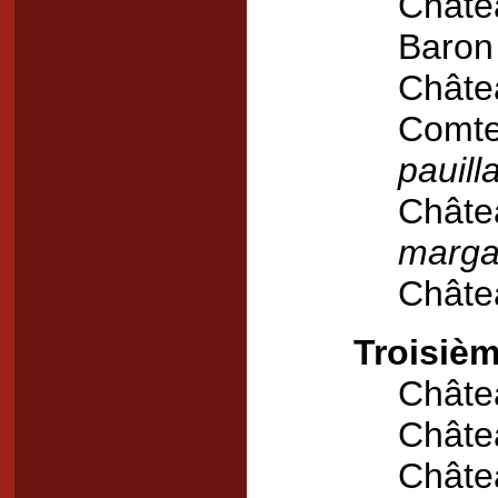
Châte
Baron
Châte
Comte
pauill
Châte
marga
Châte
Troisièm
Châte
Châte
Châte