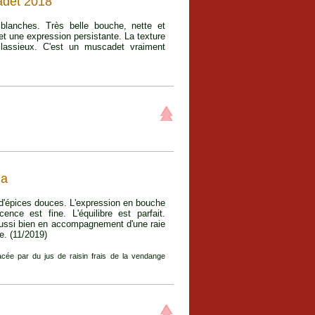
det 2018
 blanches. Très belle bouche, nette et
et une expression persistante. La texture
classieux. C'est un muscadet vraiment
ma
t d'épices douces. L'expression en bouche
cence est fine. L'équilibre est parfait.
e aussi bien en accompagnement d'une raie
e. (11/2019)
acée par du jus de raisin frais de la vendange