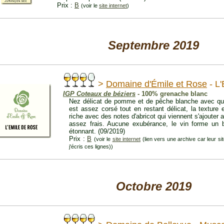
Prix :
B
(voir le
site internet
)
Septembre 2019
>
Domaine d'Émile et Rose
- L
IGP Coteaux de béziers
- 100% grenache blanc
Nez délicat de pomme et de pêche blanche avec quel
est assez corsé tout en restant délicat, la texture 
riche avec des notes d'abricot qui viennent s'ajouter a
assez frais. Aucune exubérance, le vin forme un b
étonnant. (09/2019)
Prix :
B
(voir le
site internet
(lien vers une archive car leur si
j'écris ces lignes))
Octobre 2019