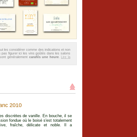
aut les considérer comme des indications et non
 pas figurer ici les vins goûtés dans les salons
 sont généralement
carafés une heure
.
Lire la
lanc 2010
 discrètes de vanille. En bouche, il se
ion fondue où le boisé s'est totalement
ive, fraîche, délicate et noble. Il a