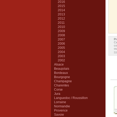
2016
2015
2014
2013
2012
2011
2010
2009
2008
2007
Pr
Ce
2006
co
2005
ou
2004
sui
2003
2002
Alsace
Beaujolais
Bordeaux
Bourgogne
Champagne
Charentes
Corse
Jura
Languedoc / Roussillon
Lorraine
Normandie
Provence
Savoie