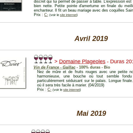
discret qui lui permet de passer à table. L'expression est
bien nette. Petite pointe d'amertume en finale du meill
enchanteur. Il fit un beau mariage avec des coquilles Sai
Prix :
C-
(voir le
site internet
)
Avril 2019
>
Domaine Plageoles
- Duras 20
Vin de France - Gaillac
- 100% duras - Bio
Nez de mûre et de fruits rouges avec une petite no
harmonieuse, une bouche où tout semble fondu
particulièrement séduisant sur le palais. Longue finale.
où il sera très facile à marier. (04/2019)
Prix :
C-
(voir le
site internet
)
Mai 2019