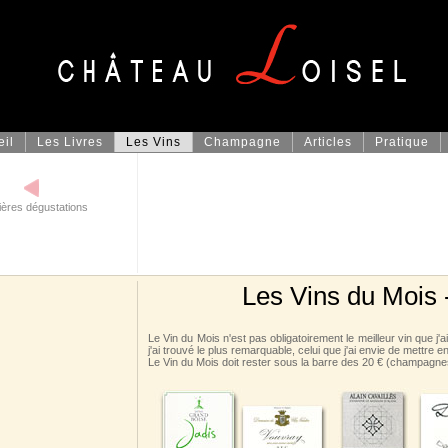
eil
Les Livres
Les Vins
Champagne
Articles
Pratique
ières dégustations
Les Vins du Mois
Le Vin du Mois n'est pas obligatoirement le meilleur vin que j'a
j'ai trouvé le plus remarquable, celui que j'ai envie de mettre e
Le Vin du Mois doit rester sous la barre des 20 € (champagnes 