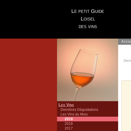
Le petit Guide
Loisel
des vins
Accu
Dern
Les Vins
Dernières Dégustations
Les Vins du Mois
2019
2018
2017