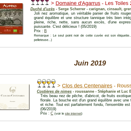
>
Domaine d'Agarrus
- Les Toiles
Duché d'uzès
- Serge Scherrer - carignan, cinsault, gre
Joli nez aromatique, un véritable panier de fruits roug
grand équilibre et une structure tannique très bien int
pleine, riche, nette, sans aucun excès, d'une express
puissante. C'est délicieux ! (05/2019)
Prix :
B
Remarque : Le seul point noir de cette cuvée est son étiquette...
pelleteuse...)
Juin 2019
>
Clos des Centenaires
- Rous
Costières de nimes
- roussanne - Stéphanie et Luc 
Très beau nez de pêche, d'abricot, de fruits exotiq
florale. La bouche est d'un grand équilibre avec une
et riche. Tout est parfaitement fondu, l'ensemble es
(06/2019)
Prix :
C
(voir le
site internet
)