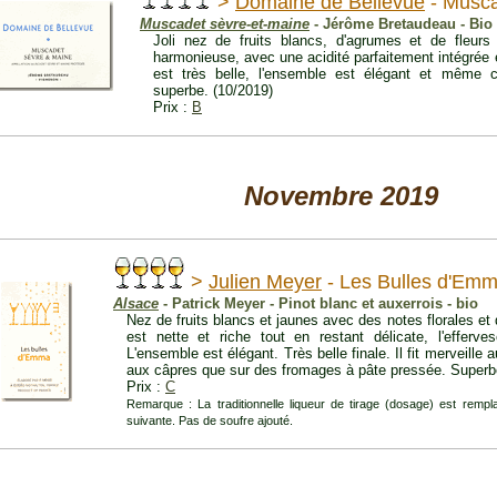
>
Domaine de Bellevue
- Musca
Muscadet sèvre-et-maine
- Jérôme Bretaudeau - Bio
Joli nez de fruits blancs, d'agrumes et de fleurs
harmonieuse, avec une acidité parfaitement intégrée 
est très belle, l'ensemble est élégant et même 
superbe. (10/2019)
Prix :
B
Novembre 2019
>
Julien Meyer
- Les Bulles d'Em
Alsace
- Patrick Meyer - Pinot blanc et auxerrois - bio
Nez de fruits blancs et jaunes avec des notes florales e
est nette et riche tout en restant délicate, l'efferves
L'ensemble est élégant. Très belle finale. Il fit merveill
aux câpres que sur des fromages à pâte pressée. Superb
Prix :
C
Remarque : La traditionnelle liqueur de tirage (dosage) est rempl
suivante. Pas de soufre ajouté.