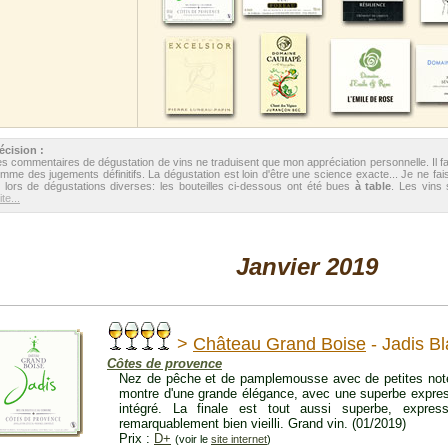
écision :
s commentaires de dégustation de vins ne traduisent que mon appréciation personnelle. Il f
mme des jugements définitifs. La dégustation est loin d'être une science exacte... Je ne fais
 lors de dégustations diverses: les bouteilles ci-dessous ont été bues
à table
. Les vins
te...
Janvier 2019
>
Château Grand Boise
- Jadis B
Côtes de provence
Nez de pêche et de pamplemousse avec de petites notes
montre d'une grande élégance, avec une superbe express
intégré. La finale est tout aussi superbe, express
remarquablement bien vieilli. Grand vin. (01/2019)
Prix :
D+
(voir le
site internet
)