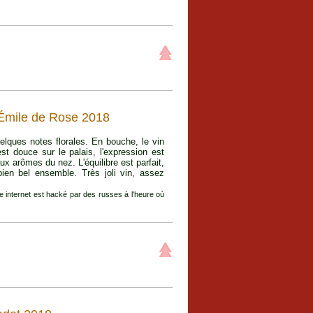
'Émile de Rose 2018
ques notes florales. En bouche, le vin
est douce sur le palais, l'expression est
ux arômes du nez. L'équilibre est parfait,
ien bel ensemble. Très joli vin, assez
te internet est hacké par des russes à l'heure où