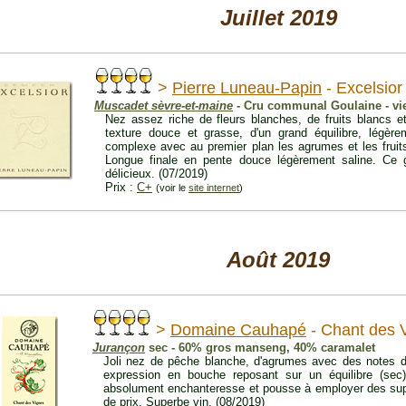
Juillet 2019
>
Pierre Luneau-Papin
- Excelsior
Muscadet sèvre-et-maine
- Cru communal Goulaine - viei
Nez assez riche de fleurs blanches, de fruits blancs 
texture douce et grasse, d'un grand équilibre, légère
complexe avec au premier plan les agrumes et les fruit
Longue finale en pente douce légèrement saline. Ce 
délicieux. (07/2019)
Prix :
C+
(voir le
site internet
)
Août 2019
>
Domaine Cauhapé
- Chant des 
Jurançon
sec - 60% gros manseng, 40% caramalet
Joli nez de pêche blanche, d'agrumes avec des notes de
expression en bouche reposant sur un équilibre (sec)
absolument enchanteresse et pousse à employer des supe
de prix. Superbe vin. (08/2019)