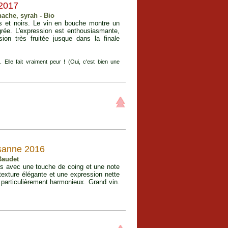
 2017
nache, syrah - Bio
es et noirs. Le vin en bouche montre un
égrée. L'expression est enthousiasmante,
ion très fruitée jusque dans la finale
 Elle fait vraiment peur ! (Oui, c'est bien une
sanne 2016
Baudet
ues avec une touche de coing et une note
 texture élégante et une expression nette
t particulièrement harmonieux. Grand vin.