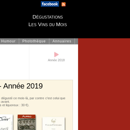
Dégustations
Les Vins du Mois
Humour
Photothèque
Annuaires
Année 2018
 - Année 2019
i dégusté ce mois-là, par contre c'est celui que
n avant.
et liquoreux : 30 €).