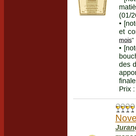
mati
(01/2
• [no
et co
mois
"
• [no
bouch
des d
appo
final
Prix 
Nov
Juran