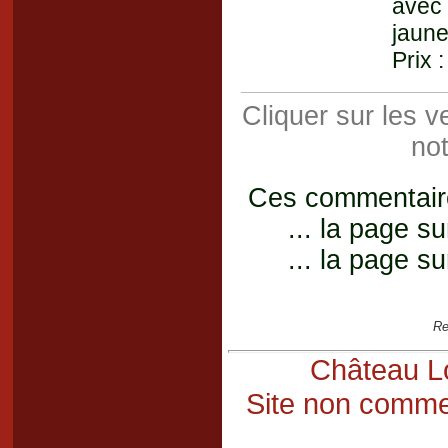
avec 
jaune
Prix 
Cliquer sur les 
not
Ces commentaires
... la page su
... la page su
Re
Château Lo
Site non commer