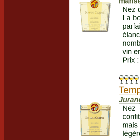
mans
Nez d
La bo
parf
élanc
nombr
vin e
Prix 
Tem
Juran
Nez d
confi
mais 
légèr