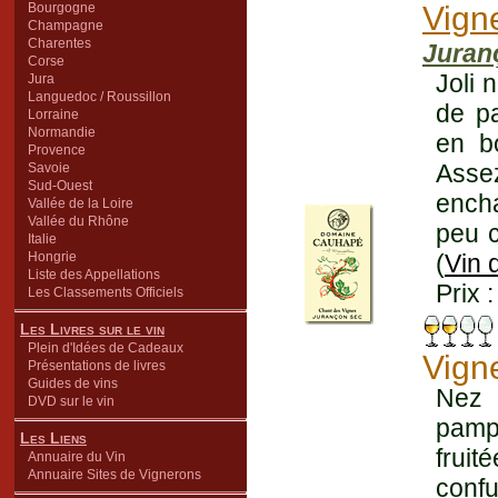
Bourgogne
Vign
Champagne
Charentes
Juran
Corse
Joli 
Jura
Languedoc / Roussillon
de pa
Lorraine
Normandie
en bo
Provence
Ass
Savoie
Sud-Ouest
ench
Vallée de la Loire
Vallée du Rhône
peu c
Italie
Hongrie
(
Vin 
Liste des Appellations
Prix 
Les Classements Officiels
Les Livres sur le vin
Plein d'Idées de Cadeaux
Vign
Présentations de livres
Guides de vins
Nez
DVD sur le vin
pamp
Les Liens
fruit
Annuaire du Vin
Annuaire Sites de Vignerons
confu