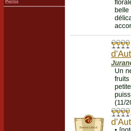
flora
Photos
belle
délic
accor
d'Au
Juran
Un ne
fruit
petit
puis
(11/2
d'Au
• [no