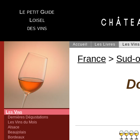
Le petit Guide
Loisel
des vins
Accueil
Les Livres
Les Vins
France
>
Sud-o
D
Les Vins
Dernières Dégustations
Les Vins du Mois
Alsace
Beaujolais
Bordeaux