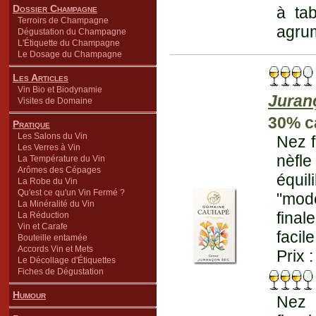
Dossier Champagne
à tab
Terroirs de Champagne
agrum
Dégustation du Champagne
L'Étiquette du Champagne
Le Dosage du Champagne
Les Articles
Vin Bio et Biodynamie
Juran
Visites de Domaine
30% c
Pratique
Les Salons du Vin
Nez f
Les Verres à Vin
nèfl
La Température du Vin
Arômes des Cépages
équi
La Robe du Vin
Qu'est ce qu'un Vin Fermé ?
"mod
La Minéralité du Vin
final
La Réduction
Vin et Carafe
facil
Bouteille entamée
Accords Vin et Mets
Prix 
Le Décollage d'Étiquettes
Fiches de Dégustation
Humour
Nez 