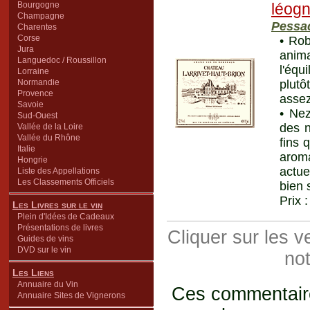
Bourgogne
léog
Champagne
Pessa
Charentes
Corse
• Rob
Jura
anim
Languedoc / Roussillon
l'équ
Lorraine
Normandie
plutô
Provence
assez
Savoie
• Nez
Sud-Ouest
des n
Vallée de la Loire
Vallée du Rhône
fins 
Italie
arom
Hongrie
actue
Liste des Appellations
Les Classements Officiels
bien 
Prix 
Les Livres sur le vin
Plein d'Idées de Cadeaux
Présentations de livres
Cliquer sur les 
Guides de vins
DVD sur le vin
not
Les Liens
Annuaire du Vin
Ces commentaires
Annuaire Sites de Vignerons