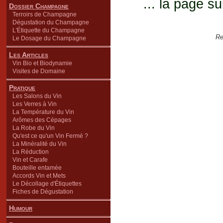
... la page su
Dossier Champagne
Terroirs de Champagne
Dégustation du Champagne
L'Étiquette du Champagne
Re
Le Dosage du Champagne
Les Articles
Vin Bio et Biodynamie
Visites de Domaine
Pratique
Les Salons du Vin
Les Verres à Vin
La Température du Vin
Arômes des Cépages
La Robe du Vin
Qu'est ce qu'un Vin Fermé ?
La Minéralité du Vin
La Réduction
Vin et Carafe
Bouteille entamée
Accords Vin et Mets
Le Décollage d'Étiquettes
Fiches de Dégustation
Humour