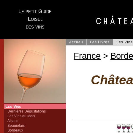
Le petit Guide
Loisel
des vins
Accueil
Les Livres
Les Vins
France
>
Bord
Châtea
Les Vins
Dernières Dégustations
Les Vins du Mois
Alsace
Beaujolais
Bordeaux