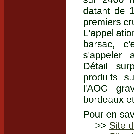
datant de 1
premiers cr
L'appellat
barsac, c
s'appeler 
Détail sur
produits s
l'AOC gra
bordeaux et
Pour en savo
>>
Site 