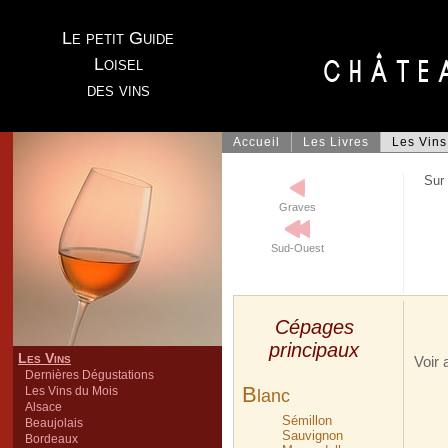
Le petit Guide
Loisel
des vins
Accueil
Les Livres
Les Vins
Sur 
Graves
Sud-Ouest
Cépages
principaux
Les Vins
Voir 
Dernières Dégustations
B
Les Vins du Mois
lanc
Alsace
Sémillon
Beaujolais
Sauvignon
Bordeaux