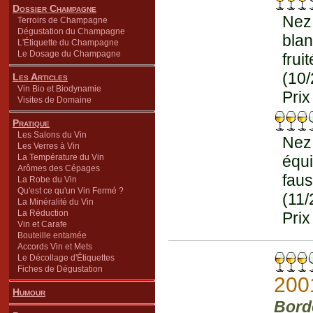
Dossier Champagne
Nez
Terroirs de Champagne
Dégustation du Champagne
bla
L'Étiquette du Champagne
Le Dosage du Champagne
frui
(10
Les Articles
Vin Bio et Biodynamie
Prix
Visites de Domaine
Pratique
Les Salons du Vin
Nez
Les Verres à Vin
La Température du Vin
équi
Arômes des Cépages
fau
La Robe du Vin
Qu'est ce qu'un Vin Fermé ?
(11/
La Minéralité du Vin
La Réduction
Prix
Vin et Carafe
Bouteille entamée
Accords Vin et Mets
Le Décollage d'Étiquettes
Fiches de Dégustation
200
Humour
Bord