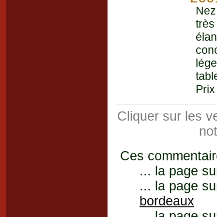
Nez 
trè
élan
conc
lége
tabl
Prix
Cliquer sur les 
not
Ces commentaires
... la page su
... la page su
bordeaux
... la page su