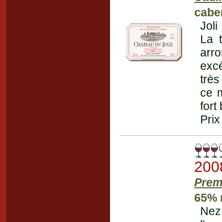
cabe
Joli
La t
arro
excè
très
ce m
fort
Prix
200
Prem
65% 
Nez