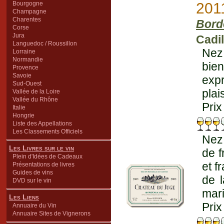
Bourgogne
201
Champagne
Charentes
Bord
Corse
Jura
Cadil
Languedoc / Roussillon
Nez 
Lorraine
Normandie
bien
Provence
Savoie
expr
Sud-Ouest
plai
Vallée de la Loire
Vallée du Rhône
Prix
Italie
Hongrie
Liste des Appellations
Les Classements Officiels
Nez 
Les Livres sur le vin
de f
Plein d'Idées de Cadeaux
et f
Présentations de livres
Guides de vins
de l
DVD sur le vin
mari
Les Liens
Prix
Annuaire du Vin
Annuaire Sites de Vignerons