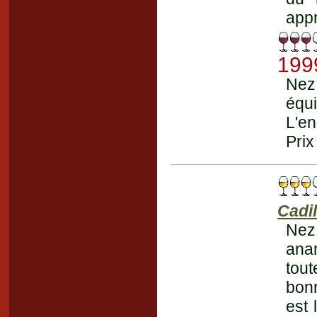
appr
199
Nez 
équi
L'e
Prix
Cadil
Nez 
anan
tout
bonn
est 