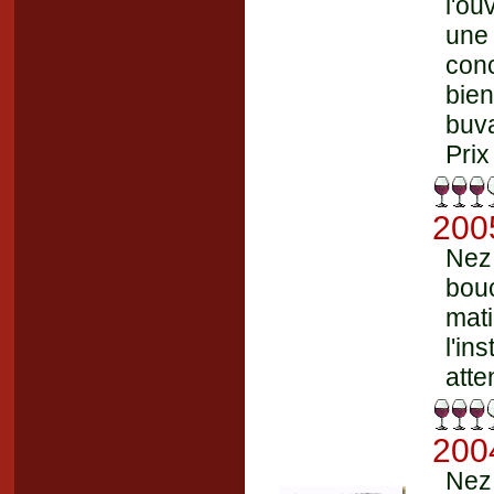
l'ou
une
con
bien
buva
Prix
200
Nez
bou
mat
l'i
atte
200
Nez 