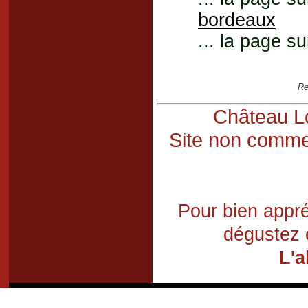
bordeaux
... la page su
Re
Château Lo
Site non commer
Pour bien appré
dégustez 
L'a