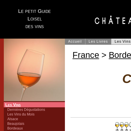
Le petit Guide
Loisel
des vins
Accueil
Les Livres
Les Vins
France
>
Bord
C
Les Vins
Dernières Dégustations
Les Vins du Mois
Alsace
Beaujolais
Bordeaux