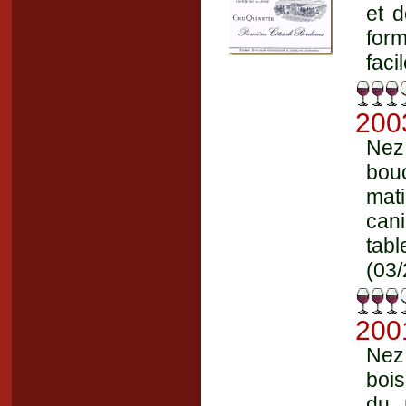
et d
form
faci
200
Nez 
bou
mat
cani
tabl
(03/
200
Nez
bois
du 