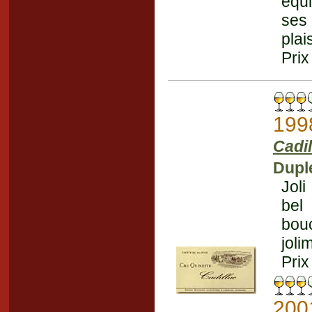
équi
ses 
plai
Prix
199
Cadil
Dupl
Joli
bel 
bou
joli
Prix
200