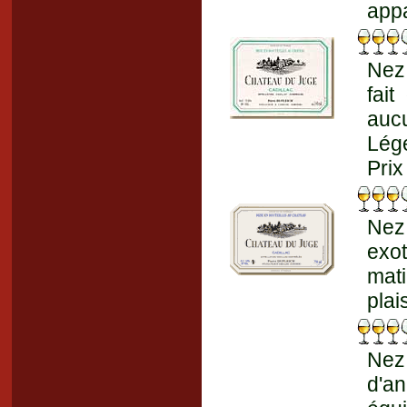
appa
Nez 
fai
auc
Lége
Prix
Nez
exot
mat
plai
Nez
d'an