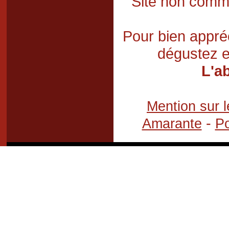
Site non comme
Pour bien appréc
dégustez e
L'a
Mention sur l
-
Amarante
Po