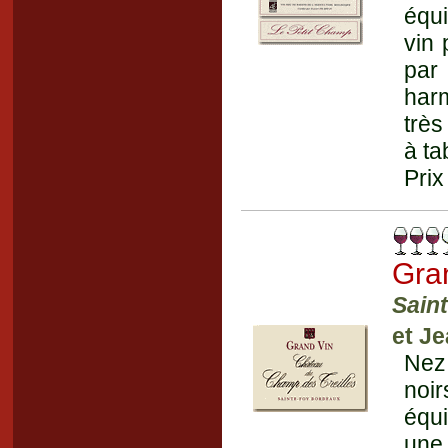
équi
vin 
par
harm
très
à ta
Prix
Gra
Sain
et J
Nez
noi
équi
une 