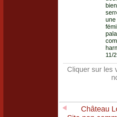
bien
serr
une
fémi
pala
comp
har
11/2
Cliquer sur les
n
Château Lo