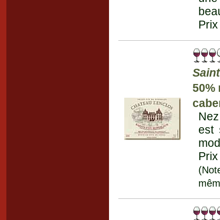
beau
Prix
Sain
50% 
cabe
Nez 
est
mode
Prix
(Not
mêm