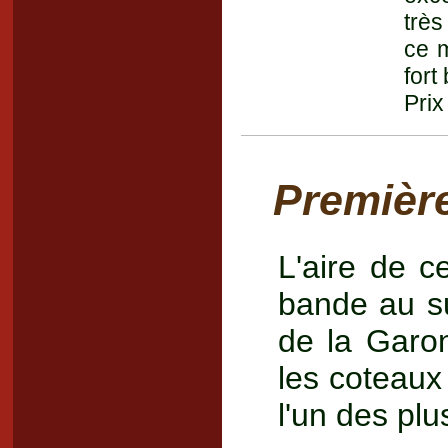
très
ce m
fort
Prix
Premièr
L'aire de c
bande au su
de la Garon
les coteaux
l'un des plu