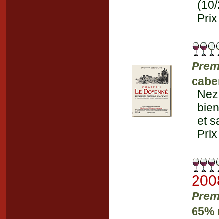
(10
Prix
Prem
cabe
Nez
bien
et s
Prix
200
Prem
65% 