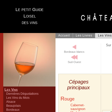
Le petit Guide
Loisel
des vins
Accueil
Les Livres
Les Vins
Sur 
Bordeaux blancs
Sud-Ouest
Cépages
principaux
Les Vins
Dernières Dégustations
R
Les Vins du Mois
ouge
Alsace
Cabernet-
Beaujolais
sauvignon
Bordeaux