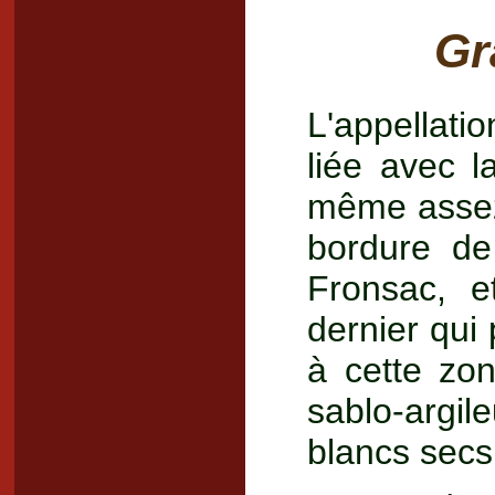
Gr
L'appellati
liée avec l
même assez 
bordure de
Fronsac, e
dernier qui 
à cette zo
sablo-argi
blancs secs