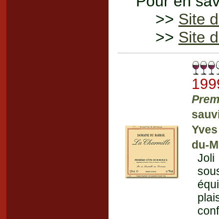
Pour en savo
>>
Site 
>>
Site d
199
Prem
sauv
Yves
du-M
Joli
sous
équi
pla
con