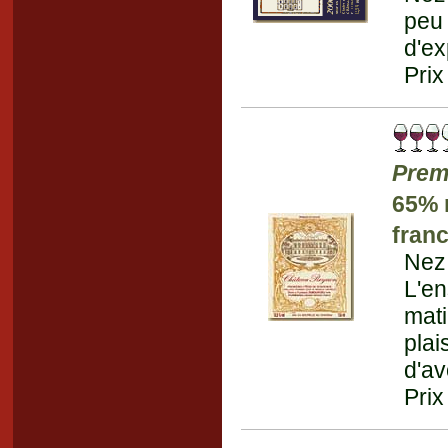
peu 
d'e
Prix
Prem
65% 
fran
Nez 
L'e
mati
plai
d'av
Prix