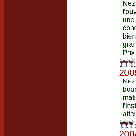
Nez
l'ou
une
con
bie
gran
Prix
200
Nez
bou
mat
l'i
atte
200