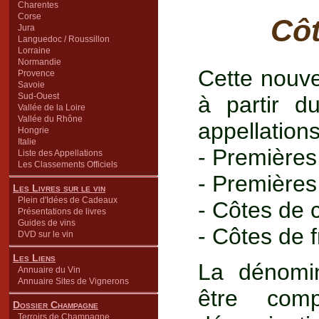
Charentes
Corse
Cô
Jura
Languedoc / Roussillon
Lorraine
Normandie
Cette nouve
Provence
Savoie
Sud-Ouest
à partir d
Vallée de la Loire
Vallée du Rhône
appellations
Hongrie
Italie
- Premières
Liste des Appellations
Les Classements Officiels
- Premières
Les Livres sur le vin
Plein d'Idées de Cadeaux
- Côtes de c
Présentations de livres
Guides de vins
- Côtes de 
DVD sur le vin
Les Liens
La dénomi
Annuaire du Vin
Annuaire Sites de Vignerons
être com
Dossier Champagne
Terroirs de Champagne