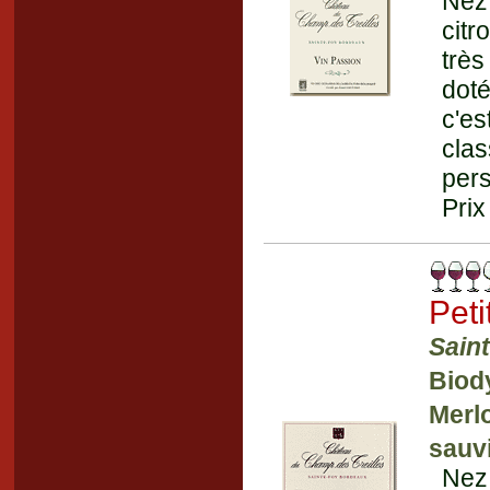
Nez
citr
très
doté
c'e
clas
pers
Prix
Pet
Sain
Biod
Merlo
sauvi
Nez 