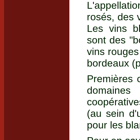
L'appellat
rosés, des 
Les vins b
sont des "
vins rouges
bordeaux (p
Premières 
domaine
coopérativ
(au sein d
pour les bla