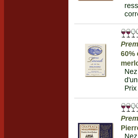
ress
corr
Prem
60% 
merl
Nez 
d'un
Prix
Prem
Pierr
Nez 