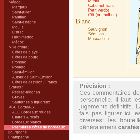
Merlot
Médoc :
Cabernet franc
Margaux
Petit verdot
Saint-julien
Côt (ou malbec)
Pauillac
B
lanc
Saint-estèphe
Moulis
Sauvignon
Listrac
Sémillon
Haut-médoc
Muscadelle
Médoc
Rive droite :
Côtes de blaye
Côtes de bourg
Fronsac
Pomerol
Saint-émilion
Autour de Saint-Émilion
Côtes de castillon / Francs
Précision :
Graves :
Ces commentaires de 
Pessac-léognan
Graves
personnelle. Il faut
Sauternes & liquoreux
jugements définitifs. 
AOC Bordeaux :
AOC Bordeaux rouges
fais pas figurer ici 
Clairets & rosés
diverses: les boutei
Bordeaux blancs
généralement
carafés
Premières côtes de bordeaux
Bourgogne
Champagne