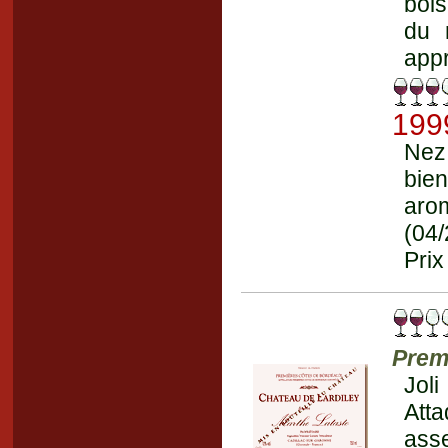
bois
du 
appr
199
Nez
bie
aro
(04
Prix
Prem
Jol
Att
ass