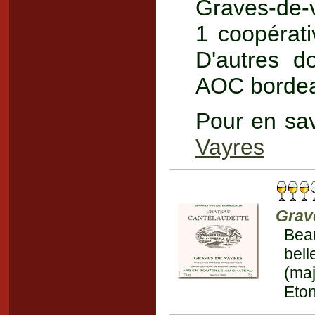
Graves-de-
1 coopérat
D'autres d
AOC borde
Pour en sav
Vayres
Grav
Beau
bell
(maj
Eton