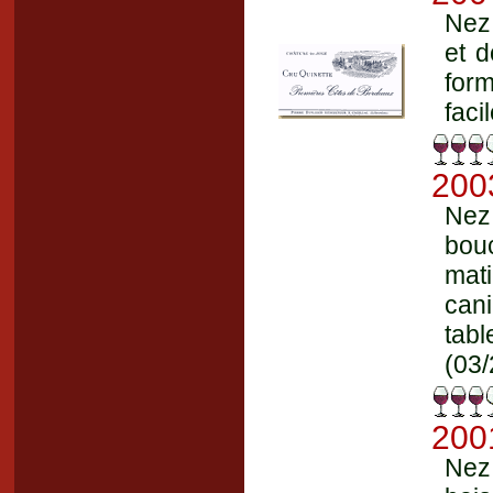
Nez 
et d
form
faci
200
Nez 
bou
mat
cani
tabl
(03/
200
Nez