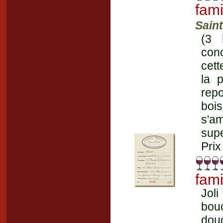
fami
Sain
(3 
conc
cett
la 
repo
bois
s'a
supe
Prix
fami
Jol
bou
douc