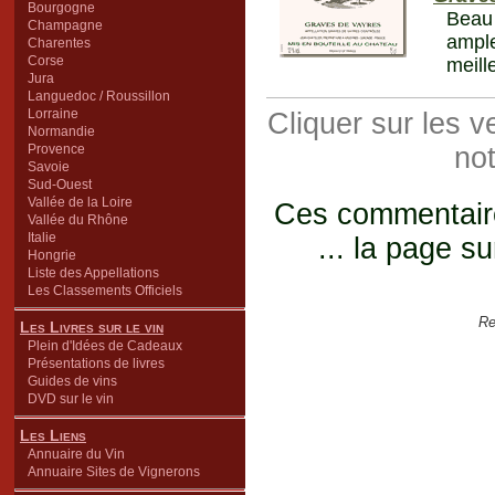
Bourgogne
Beau 
Champagne
ample
Charentes
Corse
meill
Jura
Languedoc / Roussillon
Lorraine
Cliquer sur les 
Normandie
Provence
not
Savoie
Sud-Ouest
Vallée de la Loire
Ces commentaires
Vallée du Rhône
Italie
... la page su
Hongrie
Liste des Appellations
Les Classements Officiels
Re
Les Livres sur le vin
Plein d'Idées de Cadeaux
Présentations de livres
Guides de vins
DVD sur le vin
Les Liens
Annuaire du Vin
Annuaire Sites de Vignerons