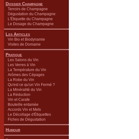
Dossier Champagne
Terroirs de Champagne
Dégustation du Champagne
L'Étiquette du Champagne
Le Dosage du Champagne
Les Articles
Vin Bio et Biodynamie
Visites de Domaine
Pratique
Les Salons du Vin
Les Verres à Vin
La Température du Vin
Arômes des Cépages
La Robe du Vin
Qu'est ce qu'un Vin Fermé ?
La Minéralité du Vin
La Réduction
Vin et Carafe
Bouteille entamée
Accords Vin et Mets
Le Décollage d'Étiquettes
Fiches de Dégustation
Humour