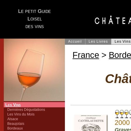
Le petit Guide
Loisel
des vins
Accueil
Les Livres
Les Vins
France
>
Bord
Chât
Les Vins
Dernières Dégustations
Les Vins du Mois
Alsace
2000
Beaujolais
Bordeaux
Grave