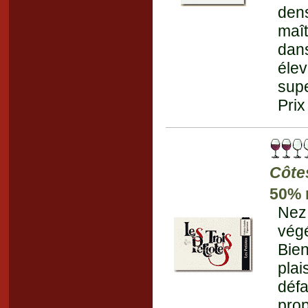
den
maît
dans
éle
supe
Prix
Côte
50% 
Nez
végé
Bie
pla
défa
prop