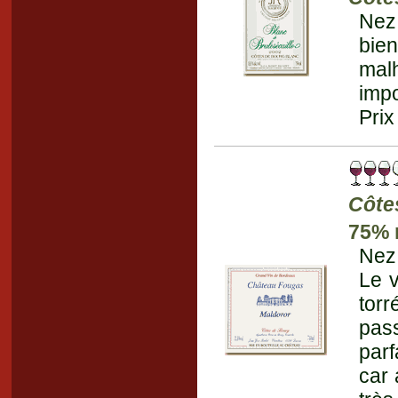
Nez 
bie
mal
impo
Prix
Côte
75% 
Nez 
Le 
torr
pas
parf
car 