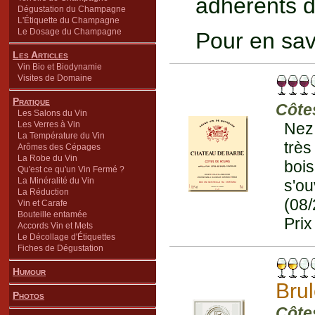
adhérents d
Dégustation du Champagne
L'Étiquette du Champagne
Le Dosage du Champagne
Pour en sav
Les Articles
Vin Bio et Biodynamie
Visites de Domaine
Pratique
Côte
Les Salons du Vin
Les Verres à Vin
Nez
La Température du Vin
très
Arômes des Cépages
La Robe du Vin
bois
Qu'est ce qu'un Vin Fermé ?
La Minéralité du Vin
s'o
La Réduction
(08
Vin et Carafe
Bouteille entamée
Prix
Accords Vin et Mets
Le Décollage d'Étiquettes
Fiches de Dégustation
Humour
Brul
Photos
Côte