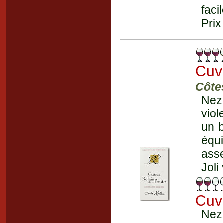
faci
Prix
Cuv
Côte
Nez 
viol
un 
équi
asse
Joli
Cuv
Nez 