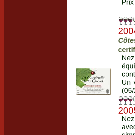
Prix
200
Côte
certi
Nez 
équ
cont
Un v
(05/
200
Nez 
avec