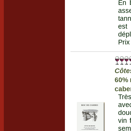
En 
asse
tann
est
dépl
Prix
Côte
60% 
cabe
Trè
ave
dou
vin 
sem