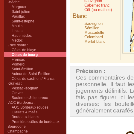
sauvignon
Médoc :
Cabernet franc
Margaux
Côt (ou malbec)
Saint-julien
B
lanc
Pauillac
Saint-estèphe
Sauvignon
Moulis
Sémillon
Listrac
Muscadelle
Haut-médoc
Colombard
Médoc
Merlot blanc
Rive droite :
Côtes de blaye
Côtes de bourg
Fronsac
Pomerol
Saint-émilion
Précision :
Autour de Saint-Émilion
Ces commentaires de 
Côtes de castillon / Francs
personnelle. Il faut
Graves :
Pessac-léognan
jugements définitifs. 
Graves
fais pas figurer ici 
Sauternes & liquoreux
AOC Bordeaux :
diverses: les boutei
AOC Bordeaux rouges
généralement
carafés
Clairets & rosés
Bordeaux blancs
Premières côtes de bordeaux
Bourgogne
Champagne