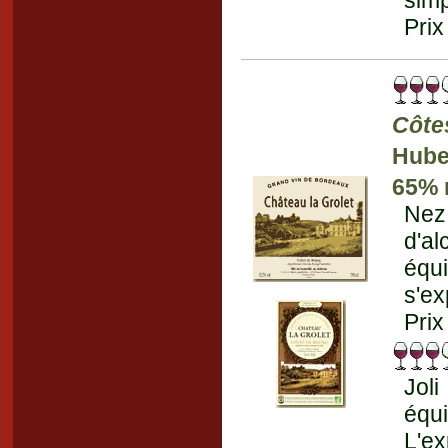
simp
Prix
Côte
Hube
65% 
Nez 
d'al
équ
s'ex
Prix
Jol
équi
L'ex