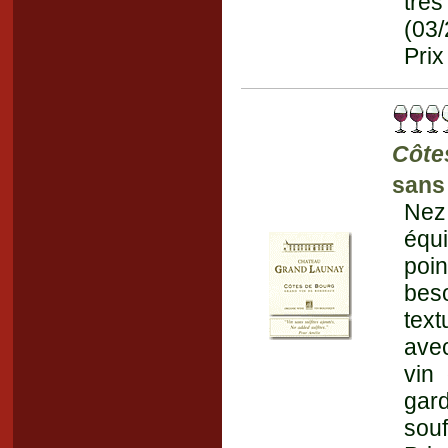
trè
(03
Prix
Côte
sans
Nez
équi
poin
bes
text
avec
vin 
gard
souf