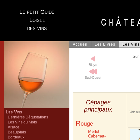
Le petit Guide
Loisel
des vins
Accueil
Les Livres
Les Vins
Sur 
Blaye
Sud-Ouest
Cépages
principaux
Les Vins
Voir au
Dernières Dégustations
R
Les Vins du Mois
ouge
Alsace
Merlot
Beaujolais
Cabernet-
Bordeaux