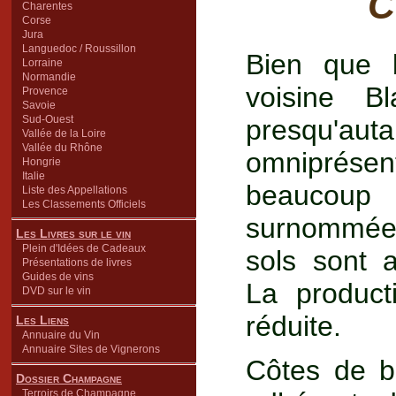
C
Charentes
Corse
Jura
Languedoc / Roussillon
Bien que 
Lorraine
Normandie
voisine Bl
Provence
Savoie
Sud-Ouest
presqu'aut
Vallée de la Loire
Vallée du Rhône
omniprésen
Hongrie
Italie
beaucoup 
Liste des Appellations
Les Classements Officiels
surnommée "
Les Livres sur le vin
Plein d'Idées de Cadeaux
sols sont a
Présentations de livres
Guides de vins
La product
DVD sur le vin
réduite.
Les Liens
Annuaire du Vin
Annuaire Sites de Vignerons
Côtes de b
Dossier Champagne
Terroirs de Champagne