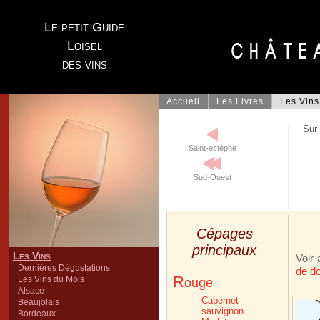
Le petit Guide
Loisel
des vins
Accueil
Les Livres
Les Vins
Sur 
Saint-estèphe
Sud-Ouest
Cépages
principaux
Les Vins
Voir
Dernières Dégustations
de d
R
Les Vins du Mois
ouge
Alsace
Cabernet-
Beaujolais
sauvignon
Bordeaux