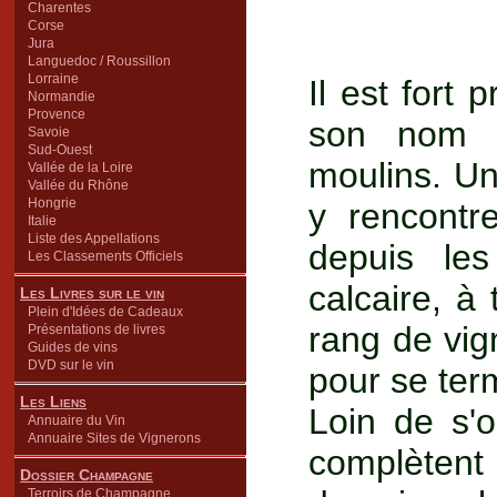
Charentes
Corse
Jura
Languedoc / Roussillon
Lorraine
Il est fort
Normandie
Provence
son nom 
Savoie
Sud-Ouest
moulins. Un
Vallée de la Loire
Vallée du Rhône
Hongrie
y rencontre
Italie
Liste des Appellations
depuis les
Les Classements Officiels
calcaire, à 
Les Livres sur le vin
Plein d'Idées de Cadeaux
rang de vi
Présentations de livres
Guides de vins
DVD sur le vin
pour se ter
Les Liens
Loin de s'o
Annuaire du Vin
Annuaire Sites de Vignerons
complètent
Dossier Champagne
Terroirs de Champagne