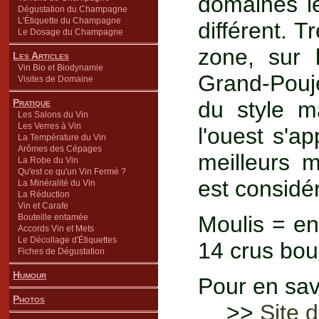
domaines le
Dégustation du Champagne
L'Étiquette du Champagne
différent. T
Le Dosage du Champagne
zone, sur 
Les Articles
Vin Bio et Biodynamie
Grand-Pouj
Visites de Domaine
Pratique
du style m
Les Salons du Vin
Les Verres à Vin
l'ouest s'a
La Température du Vin
Arômes des Cépages
meilleurs m
La Robe du Vin
Qu'est ce qu'un Vin Fermé ?
est consid
La Minéralité du Vin
La Réduction
Vin et Carafe
Moulis = en
Bouteille entamée
Accords Vin et Mets
Le Décollage d'Étiquettes
14 crus bou
Fiches de Dégustation
Humour
Pour en savo
Photos
>>
Site 