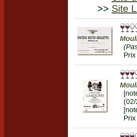
>>
Site 
Moul
(Pa
Prix
Moul
[no
(02
[not
Prix