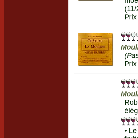
moe
(11/
Prix
Moul
(Pa
Prix
Moul
Robe
élég
• Le