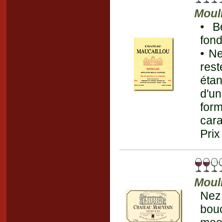
Moul
• B
fond
• N
res
étan
d'un
for
cara
Prix
Moul
Nez
bou