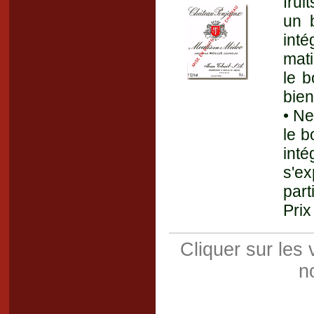
frui
un 
int
mati
le b
bien
• Ne
le b
inté
s'e
part
Prix
Cliquer sur les
n