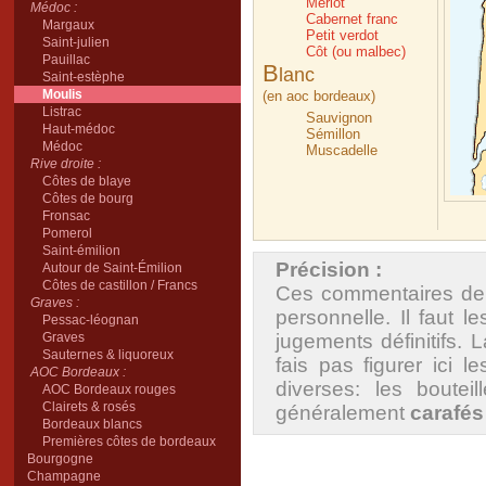
Merlot
Médoc :
Cabernet franc
Margaux
Petit verdot
Saint-julien
Côt (ou malbec)
Pauillac
B
lanc
Saint-estèphe
Moulis
(en aoc bordeaux)
Listrac
Sauvignon
Haut-médoc
Sémillon
Médoc
Muscadelle
Rive droite :
Côtes de blaye
Côtes de bourg
Fronsac
Pomerol
Saint-émilion
Précision :
Autour de Saint-Émilion
Côtes de castillon / Francs
Ces commentaires de 
Graves :
personnelle. Il faut
Pessac-léognan
Graves
jugements définitifs. 
Sauternes & liquoreux
fais pas figurer ici 
AOC Bordeaux :
diverses: les boutei
AOC Bordeaux rouges
Clairets & rosés
généralement
carafés
Bordeaux blancs
Premières côtes de bordeaux
Bourgogne
Champagne