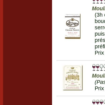
Moul
(3h 
bou
serr
puis
prés
préf
Prix
Moul
(Pa
Prix