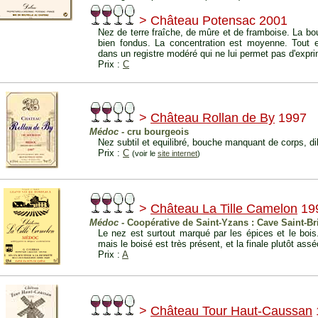
> Château Potensac 2001
Nez de terre fraîche, de mûre et de framboise. La bo
bien fondus. La concentration est moyenne. Tout en
dans un registre modéré qui ne lui permet pas d'expri
Prix :
C
>
Château Rollan de By
1997
Médoc
- cru bourgeois
Nez subtil et equilibré, bouche manquant de corps, di
Prix :
C
(voir le
site internet
)
>
Château La Tille Camelon
19
Médoc
- Coopérative de Saint-Yzans : Cave Saint-Br
Le nez est surtout marqué par les épices et le bois
mais le boisé est très présent, et la finale plutôt ass
Prix :
A
>
Château Tour Haut-Caussan