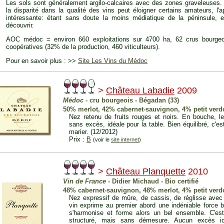
Les sols sont généralement argilo-calcaires avec des zones graveleuses.
la disparité dans la qualité des vins peut éloigner certains amateurs, l
intéressante: étant sans doute la moins médiatique de la péninsule, 
découvrir.
AOC médoc = environ 660 exploitations sur 4700 ha, 62 crus bourgeo
coopératives (32% de la production, 460 viticulteurs).
Pour en savoir plus : >>
Site Les Vins du Médoc
>
Château Labadie
2009
Médoc
- cru bourgeois - Bégadan (33)
50% merlot, 42% cabernet-sauvignon, 4% petit verdo
Nez retenu de fruits rouges et noirs. En bouche, l
sans excès, idéale pour la table. Bien équilibré, c'est
marier. (12/2012)
Prix :
B
(voir le
site internet
)
>
Château Planquette
2010
Vin de France
- Didier Michaud - Bio certifié
48% cabernet-sauvignon, 48% merlot, 4% petit verd
Nez expressif de mûre, de cassis, de réglisse avec
vin exprime au premier abord une indéniable force b
s'harmonise et forme alors un bel ensemble. C'es
structuré, mais sans démesure. Aucun excès ici