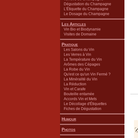
Dégustation du Champagne
L'Étiquette du Champagne
Le Dosage du Champagne
Les Articles
Vin Bio et Biodynamie
Visites de Domaine
Pratique
Les Salons du Vin
Les Verres à Vin
La Température du Vin
Arômes des Cépages
La Robe du Vin
Qu'est ce qu'un Vin Fermé ?
La Minéralité du Vin
La Réduction
Vin et Carafe
Bouteille entamée
Accords Vin et Mets
Le Décollage d'Étiquettes
Fiches de Dégustation
Humour
Photos