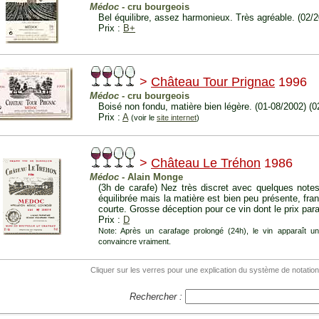
Médoc
- cru bourgeois
Bel équilibre, assez harmonieux. Très agréable. (02/
Prix :
B+
>
Château Tour Prignac
1996
Médoc
- cru bourgeois
Boisé non fondu, matière bien légère. (01-08/2002) (0
Prix :
A
(voir le
site internet
)
>
Château Le Tréhon
1986
Médoc
- Alain Monge
(3h de carafe) Nez très discret avec quelques notes
équilibrée mais la matière est bien peu présente, fran
courte. Grosse déception pour ce vin dont le prix para
Prix :
D
Note: Après un carafage prolongé (24h), le vin apparaît 
convaincre vraiment.
Cliquer sur les verres pour une explication du système de notation
Rechercher :