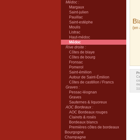
Médoc :
Margaux
Saint-julien
Pauillac
B
l
Saint-estèphe
Moulis
(en
Listrac
Haut-médoc
Médoc
Rive droite :
Côtes de blaye
Côtes de bourg
Fronsac
Pomerol
Saint-émilion
Pr
Ce
Autour de Saint-Émilion
co
Côtes de castillon / Francs
ou
Graves :
sui
Pessac-léognan
Graves
Sauternes & liquoreux
AOC Bordeaux :
AOC Bordeaux rouges
Clairets & rosés
Bordeaux blancs
Premières côtes de bordeaux
Bourgogne
Champagne