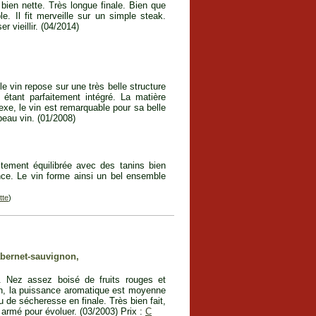
 bien nette. Très longue finale. Bien que
le. Il fit merveille sur un simple steak.
r vieillir. (04/2014)
e vin repose sur une très belle structure
étant parfaitement intégré. La matière
exe, le vin est remarquable pour sa belle
beau vin. (01/2008)
itement équilibrée avec des tanins bien
ce. Le vin forme ainsi un bel ensemble
tte
)
abernet-sauvignon,
. Nez assez boisé de fruits rouges et
tion, la puissance aromatique est moyenne
u de sécheresse en finale. Très bien fait,
 armé pour évoluer. (03/2003) Prix :
C