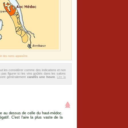
oir des noms apparaître.
aut les considérer comme des indications et non
 pas figurer ici les vins goûtés dans les salons
 sont généralement
carafés une heure
.
Lire la
ste au dessus de celle du haut-médoc.
atif. C'est l'aire la plus vaste de la