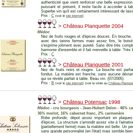
authenticité que vient renforcer une belle expression
puissant et présent, il reste facile à accorder à tab
Superbe vin qu'il est certainement intéressant de laisse
Prix :
C
(voir le
site internet
)
> Château Planquette 2004
Médoc
Nez de fruits rouges et d'épices douces. En bouche, l
avec des tanins fermes mais assez fins, le boisé 
s'exprime joliment avec pureté. Sans être très compl
harmonie d'ensemble et il fait merveille à table. Très 
Prix :
C
>
Château Planquette
2001
Nez de fruits noirs et rouges. La bouche est parfa
fondus. La matière est franche, sans aucune dévian
qui se révèle parfait à table. Beau vin. (07/2005)
Prix :
B
(voir le
site internet
)
(voir la visite au
Château Planque
>
Château Potensac
1998
Médoc
- cru bourgeois - Jean-Hubert Delon - 46% c
36% merlot, 16% cabernet franc, 2% carmenère
Robe profonde, dépot assez important en plaques
d'épices. La structure s'arrondit assez vite à l'aéra
(partiellement fermé) mais la matière est belle. Un pe
sans grande personnalité (en l'état) mais semble bien