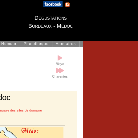
Dégustations
Bordeaux - Médoc
Humour
Photothèque
Annuaires
Blaye
Charentes
doc
nuaire des sites de domaine