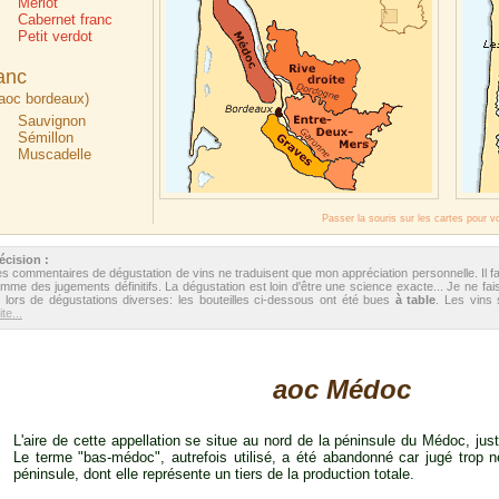
Merlot
Cabernet franc
Petit verdot
anc
 aoc bordeaux)
Sauvignon
Sémillon
Muscadelle
Passer la souris sur les cartes pour v
écision :
s commentaires de dégustation de vins ne traduisent que mon appréciation personnelle. Il f
mme des jugements définitifs. La dégustation est loin d'être une science exacte... Je ne fais
 lors de dégustations diverses: les bouteilles ci-dessous ont été bues
à table
. Les vins
te...
aoc Médoc
L'aire de cette appellation se situe au nord de la péninsule du Médoc, ju
Le terme "bas-médoc", autrefois utilisé, a été abandonné car jugé trop nég
péninsule, dont elle représente un tiers de la production totale.