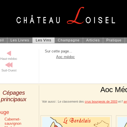
eil
Les Livres
Les Vins
Champagne
Articles
Pratique
Sur cette page...
Aoc médoc
Haut-médoc
Sud-Ouest
Aoc Mé
Cépages
principaux
Voir aussi : Le classement des
crus bourgeois de 2003
et l'
an
ouge
Cabernet-
sauvignon