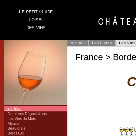
Le petit Guide
Loisel
des vins
Accueil
Les Livres
Les Vins
France
>
Bord
C
Les Vins
Dernières Dégustations
Les Vins du Mois
Alsace
Beaujolais
Bordeaux