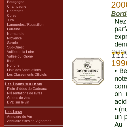
Bourgogne
200
Champagne
Charentes
Bord
Corse
Nez
Jura
Languedoc / Roussillon
parf
Lorraine
Normandie
expr
Provence
dénu
Savoie
Sud-Ouest
Vallée de la Loire
Vallée du Rhône
199
Italie
Hongrie
• Be
Liste des Appellations
Les Classements Officiels
not
Les Livres sur le vin
comp
Plein d'Idées de Cadeaux
on 
Présentations de livres
Guides de vins
acid
DVD sur le vin
• (n
Les Liens
un p
Annuaire du Vin
Annuaire Sites de Vignerons
Au 