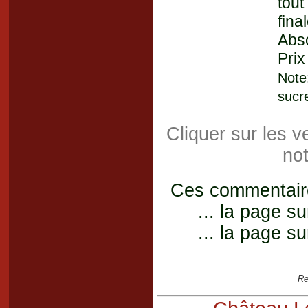
tout
fin
Abs
Prix
Note
sucr
Cliquer sur les 
not
Ces commentaires
... la page su
... la page su
Re