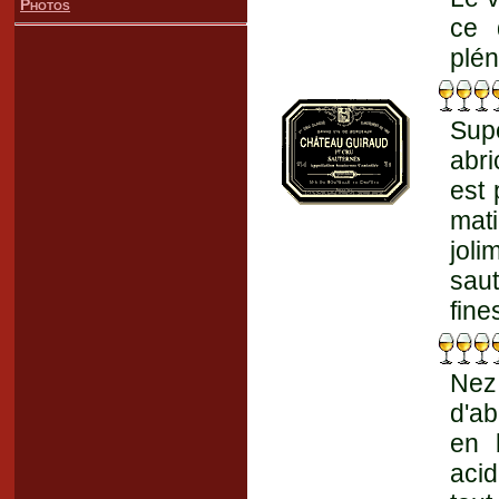
Photos
ce 
plén
Supe
abri
est 
mati
jol
sau
fine
Nez 
d'ab
en 
acid