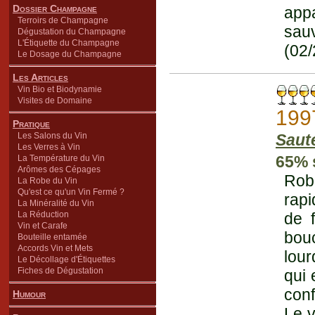
Dossier Champagne
appa
Terroirs de Champagne
sau
Dégustation du Champagne
L'Étiquette du Champagne
(02/
Le Dosage du Champagne
Les Articles
Vin Bio et Biodynamie
Visites de Domaine
199
Pratique
Les Salons du Vin
Saut
Les Verres à Vin
65% 
La Température du Vin
Arômes des Cépages
Robe
La Robe du Vin
Qu'est ce qu'un Vin Fermé ?
rapi
La Minéralité du Vin
La Réduction
de f
Vin et Carafe
bou
Bouteille entamée
Accords Vin et Mets
lour
Le Décollage d'Étiquettes
Fiches de Dégustation
qui 
conf
Humour
Le v