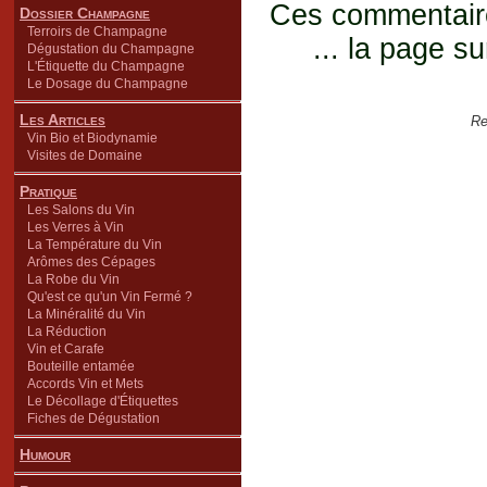
Ces commentaires
Dossier Champagne
Terroirs de Champagne
... la page su
Dégustation du Champagne
L'Étiquette du Champagne
Le Dosage du Champagne
Les Articles
Re
Vin Bio et Biodynamie
Visites de Domaine
Pratique
Les Salons du Vin
Les Verres à Vin
La Température du Vin
Arômes des Cépages
La Robe du Vin
Qu'est ce qu'un Vin Fermé ?
La Minéralité du Vin
La Réduction
Vin et Carafe
Bouteille entamée
Accords Vin et Mets
Le Décollage d'Étiquettes
Fiches de Dégustation
Humour