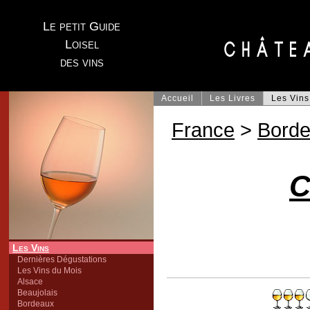
Le petit Guide
Loisel
des vins
Accueil
Les Livres
Les Vins
France
>
Bord
C
Les Vins
Dernières Dégustations
Les Vins du Mois
Alsace
Beaujolais
Bordeaux