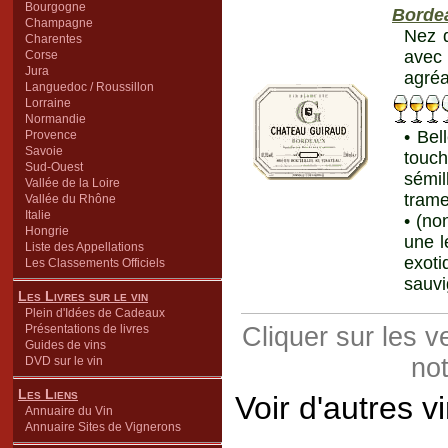
Bourgogne
Borde
Champagne
Nez d
Charentes
avec 
Corse
Jura
agréa
Languedoc / Roussillon
Lorraine
Normandie
• Bel
Provence
Savoie
touch
Sud-Ouest
sémil
Vallée de la Loire
trame
Vallée du Rhône
Italie
• (no
Hongrie
une l
Liste des Appellations
exot
Les Classements Officiels
sauvi
Les Livres sur le vin
Plein d'Idées de Cadeaux
Présentations de livres
Cliquer sur les 
Guides de vins
not
DVD sur le vin
Les Liens
Voir d'autres v
Annuaire du Vin
Annuaire Sites de Vignerons