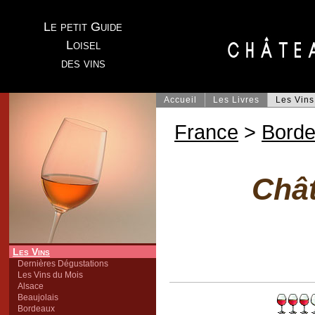
Le petit Guide
Loisel
des vins
Accueil
Les Livres
Les Vins
France
>
Bord
Châ
Les Vins
Dernières Dégustations
Les Vins du Mois
Alsace
Beaujolais
Bordeaux