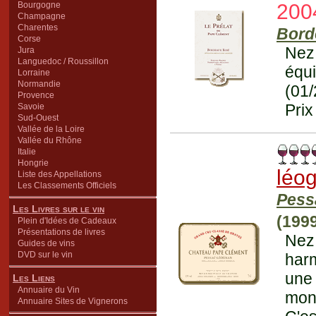
Bourgogne
200
Champagne
Charentes
Bord
Corse
Nez
Jura
Languedoc / Roussillon
équi
Lorraine
Normandie
(01
Provence
Prix
Savoie
Sud-Ouest
Vallée de la Loire
Vallée du Rhône
Italie
Hongrie
léo
Liste des Appellations
Les Classements Officiels
Pess
Les Livres sur le vin
(199
Plein d'Idées de Cadeaux
Présentations de livres
Nez
Guides de vins
DVD sur le vin
har
une 
Les Liens
Annuaire du Vin
mont
Annuaire Sites de Vignerons