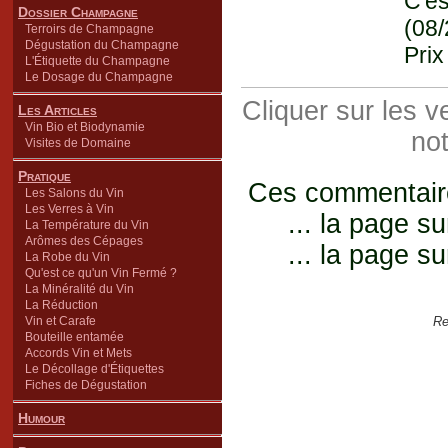
C'es
Dossier Champagne
(08
Terroirs de Champagne
Dégustation du Champagne
Prix
L'Étiquette du Champagne
Le Dosage du Champagne
Cliquer sur les 
Les Articles
Vin Bio et Biodynamie
not
Visites de Domaine
Pratique
Ces commentaires
Les Salons du Vin
Les Verres à Vin
... la page su
La Température du Vin
Arômes des Cépages
... la page su
La Robe du Vin
Qu'est ce qu'un Vin Fermé ?
La Minéralité du Vin
La Réduction
Vin et Carafe
Re
Bouteille entamée
Accords Vin et Mets
Le Décollage d'Étiquettes
Fiches de Dégustation
Humour