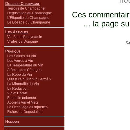
not
Dossier Champagne
Terroirs de Champagne
Ces commentaires
Dégustation du Champagne
L'Étiquette du Champagne
... la page su
Le Dosage du Champagne
Les Articles
Vin Bio et Biodynamie
Visites de Domaine
Re
Pratique
Les Salons du Vin
Les Verres à Vin
La Température du Vin
Arômes des Cépages
La Robe du Vin
Qu'est ce qu'un Vin Fermé ?
La Minéralité du Vin
La Réduction
Vin et Carafe
Bouteille entamée
Accords Vin et Mets
Le Décollage d'Étiquettes
Fiches de Dégustation
Humour