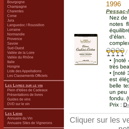
Bourgogne
1996
Champagne
Pessac-
Charentes
Corse
Nez de 
Jura
notes f
Languedoc / Roussillon
équilib
Lorraine
Normandie
d'élan
Provence
complex
Savoie
Sud-Ouest
Vallée de la Loire
Vallée du Rhône
• [noté
Italie
très bea
Hongrie
Liste des Appellations
• [noté
Les Classements Officiels
est élé
belle t
Les Livres sur le vin
Plein d'Idées de Cadeaux
un peu 
Présentations de livres
fondu. 
Guides de vins
Prix :
D-
DVD sur le vin
Les Liens
Cliquer sur les 
Annuaire du Vin
Annuaire Sites de Vignerons