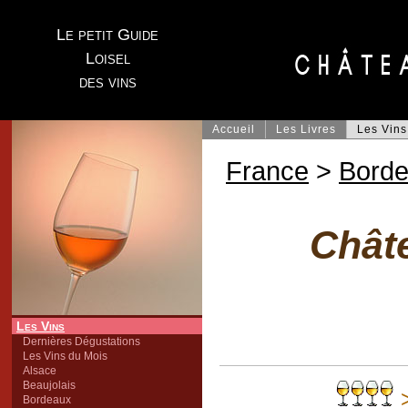
Le petit Guide
Loisel
des vins
Accueil
Les Livres
Les Vins
France
>
Bord
Chât
Les Vins
Dernières Dégustations
Les Vins du Mois
Alsace
Beaujolais
>
Bordeaux