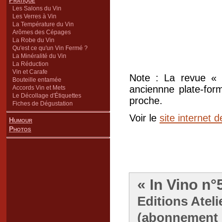
Pratique
Les Salons du Vin
Les Verres à Vin
La Température du Vin
Arômes des Cépages
La Robe du Vin
Qu'est ce qu'un Vin Fermé ?
La Minéralité du Vin
La Réduction
Vin et Carafe
Note : La revue «
Bouteille entamée
anciennne plate-for
Accords Vin et Mets
Le Décollage d'Étiquettes
proche.
Fiches de Dégustation
Voir le
site internet d
Humour
Photos
« In Vino n°
Editions Ateli
(abonnement :