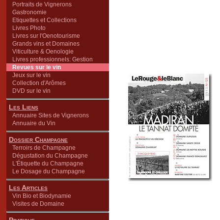
Portraits de Vignerons
Gastronomie
Etiquettes et Collections
Livres Photo
Livres sur l'Oenotourisme
Grands vins et Domaines
Viticulture & Oenologie
Livres professionnels: Gestion
Revues sur le vin
Jeux sur le vin
Collection d'Arômes
DVD sur le vin
Les Liens
Annuaire Sites de Vignerons
Annuaire du Vin
Dossier Champagne
Terroirs de Champagne
Dégustation du Champagne
L'Étiquette du Champagne
Le Dosage du Champagne
Les Articles
Vin Bio et Biodynamie
Visites de Domaine