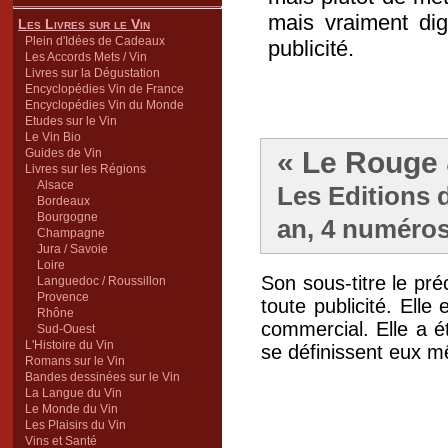
mais vraiment di
Les Livres sur le Vin
Plein d'Idées de Cadeaux
publicité.
Les Accords Mets / Vin
Livres sur la Dégustation
Encyclopédies Vin de France
Encyclopédies Vin du Monde
Etudes sur le Vin
Le Vin Bio
Guides de Vin
« Le Rouge 
Livres sur les Régions
Alsace
Les Editions d
Bordeaux
Bourgogne
an, 4 numéros
Champagne
Jura / Savoie
Loire
Son sous-titre le pré
Languedoc / Roussillon
Provence
toute publicité. Ell
Rhône
commercial. Elle a é
Sud-Ouest
L'Histoire du Vin
se définissent eux 
Romans sur le Vin
Bandes dessinées sur le Vin
La Langue du Vin
Le Monde du Vin
Les Plaisirs du Vin
Vins et Santé