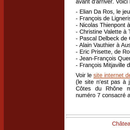
avant d'arriver. Voici
- Elian Da Ros, le j
- François de Ligner
- Nicolas Thienpont 
- Christine Valette 
- Pascal Delbeck de 
- Alain Vauthier à A
- Eric Prisette, de Ro
- Jean-François Que
- François Mitjaville
Voir le
site internet d
(le site n'est pas à 
Côtes du Rhône mé
numéro 7 consacré a
Château