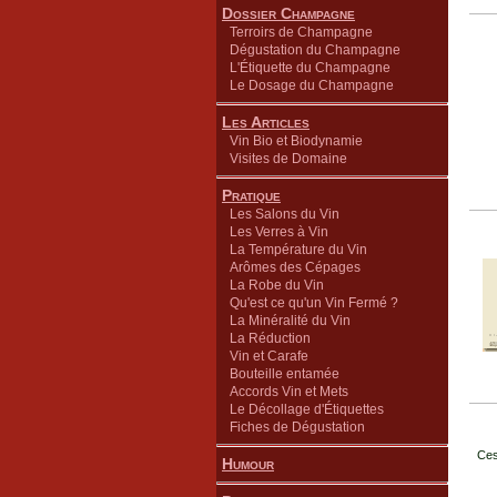
Dossier Champagne
Terroirs de Champagne
Dégustation du Champagne
L'Étiquette du Champagne
Le Dosage du Champagne
Les Articles
Vin Bio et Biodynamie
Visites de Domaine
Pratique
Les Salons du Vin
Les Verres à Vin
La Température du Vin
Arômes des Cépages
La Robe du Vin
Qu'est ce qu'un Vin Fermé ?
La Minéralité du Vin
La Réduction
Vin et Carafe
Bouteille entamée
Accords Vin et Mets
Le Décollage d'Étiquettes
Fiches de Dégustation
Ces
Humour