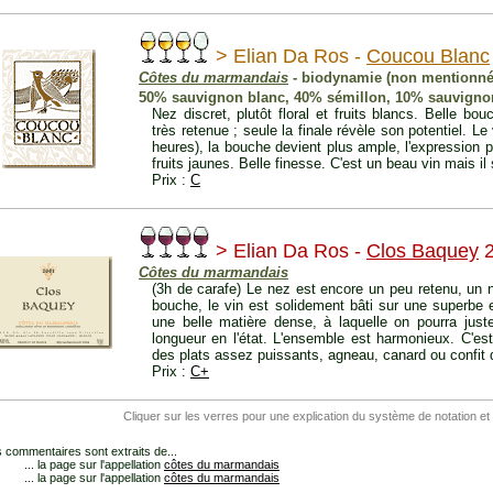
> Elian Da Ros -
Coucou Blanc
Côtes du marmandais
- biodynamie (non mentionné
50% sauvignon blanc, 40% sémillon, 10% sauvigno
Nez discret, plutôt floral et fruits blancs. Belle bou
très retenue ; seule la finale révèle son potentiel. L
heures), la bouche devient plus ample, l'expression 
fruits jaunes. Belle finesse. C'est un beau vin mais il
Prix :
C
> Elian Da Ros -
Clos Baquey
2
Côtes du marmandais
(3h de carafe) Le nez est encore un peu retenu, un n
bouche, le vin est solidement bâti sur une superbe e
une belle matière dense, à laquelle on pourra jus
longueur en l'état. L'ensemble est harmonieux. C'es
des plats assez puissants, agneau, canard ou confit d
Prix :
C+
Cliquer sur les verres pour une explication du système de notation et
 commentaires sont extraits de...
... la page sur l'appellation
côtes du marmandais
... la page sur l'appellation
côtes du marmandais