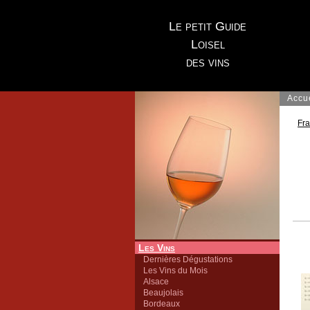
Le petit Guide
Loisel
des vins
Accu
Fr
Les Vins
Dernières Dégustations
Les Vins du Mois
Alsace
Beaujolais
Bordeaux