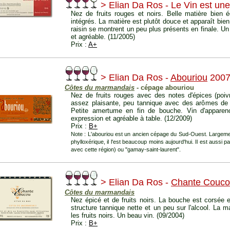
> Elian Da Ros - Le Vin est un
Nez de fruits rouges et noirs. Belle matière bien 
intégrés. La matière est plutôt douce et apparaît bi
raisin se montrent un peu plus présents en finale. Un 
et agréable. (11/2005)
Prix :
A+
> Elian Da Ros -
Abouriou
200
Côtes du marmandais
- cépage abouriou
Nez de fruits rouges avec des notes d'épices (poivr
assez plaisante, peu tannique avec des arômes de p
Petite amertume en fin de bouche. Vin d'apparen
expression et agréable à table. (12/2009)
Prix :
B+
Note : L'abouriou est un ancien cépage du Sud-Ouest. Largeme
phylloxérique, il l'est beaucoup moins aujourd'hui. Il est aussi par
avec cette région) ou "gamay-saint-laurent".
> Elian Da Ros -
Chante Couc
Côtes du marmandais
Nez épicé et de fruits noirs. La bouche est corsée e
structure tannique nette et un peu sur l'alcool. La m
les fruits noirs. Un beau vin. (09/2004)
Prix :
B+