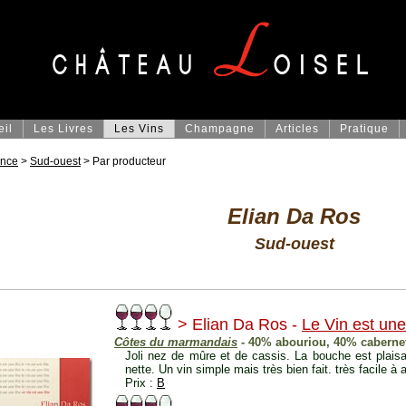
eil
Les Livres
Les Vins
Champagne
Articles
Pratique
ance
>
Sud-ouest
> Par producteur
Elian Da Ros
Sud-ouest
> Elian Da Ros -
Le Vin est une
Côtes du marmandais
- 40% abouriou, 40% cabernet
Joli nez de mûre et de cassis. La bouche est plaisan
nette. Un vin simple mais très bien fait. très facile à 
Prix :
B