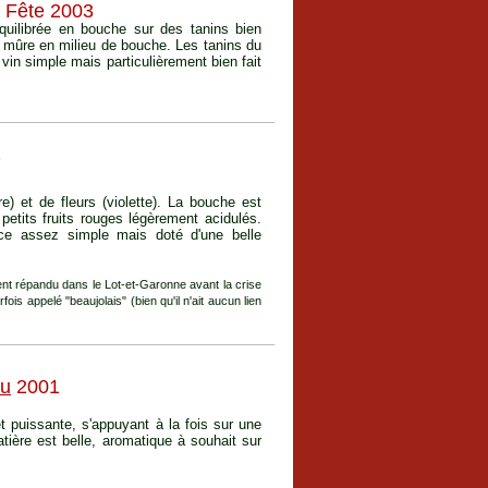
e Fête 2003
équilibrée en bouche sur des tanins bien
en mûre en milieu de bouche. Les tanins du
vin simple mais particulièrement bien fait
7
e) et de fleurs (violette). La bouche est
etits fruits rouges légèrement acidulés.
ce assez simple mais doté d'une belle
nt répandu dans le Lot-et-Garonne avant la crise
fois appelé "beaujolais" (bien qu'il n'ait aucun lien
ou
2001
t puissante, s'appuyant à la fois sur une
atière est belle, aromatique à souhait sur