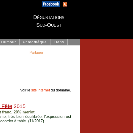
Dégustations
Sud-Ouest
Humour
Photothèque
Liens
Partager
Voir le
site internet
du domaine.
 Fête
2015
 franc, 20% merlot
te, très bien équilibrée, l'expression est
accorder à table. (11/2017)