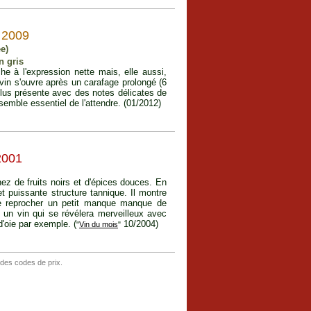
2009
e)
n gris
che à l'expression nette mais, elle aussi,
e vin s'ouvre après un carafage prolongé (6
plus présente avec des notes délicates de
 semble essentiel de l'attendre. (01/2012)
001
ez de fruits noirs et d'épices douces. En
t puissante structure tannique. Il montre
te reprocher un petit manque manque de
t un vin qui se révélera merveilleux avec
'oie par exemple. (
10/2004)
"
Vin du mois
"
 des codes de prix.