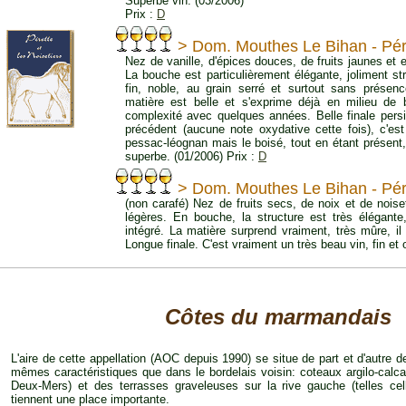
Superbe vin. (03/2006)
Prix :
D
> Dom. Mouthes Le Bihan - Péret
Nez de vanille, d'épices douces, de fruits jaunes et 
La bouche est particulièrement élégante, joliment st
fin, noble, au grain serré et surtout sans présence
matière est belle et s'exprime déjà en milieu de
complexité avec quelques années. Belle finale persis
précédent (aucune note oxydative cette fois), c'est
pessac-léognan mais le boisé, tout en étant présent, 
superbe. (01/2006) Prix :
D
> Dom. Mouthes Le Bihan - Péret
(non carafé) Nez de fruits secs, de noix et de nois
légères. En bouche, la structure est très élégante
intégré. La matière surprend vraiment, très mûre, il 
Longue finale. C'est vraiment un très beau vin, fin et o
Côtes du marmandais
L'aire de cette appellation (AOC depuis 1990) se situe de part et d'autre d
mêmes caractéristiques que dans le bordelais voisin: coteaux argilo-calcai
Deux-Mers) et des terrasses graveleuses sur la rive gauche (telles ce
tiennent une place importante.