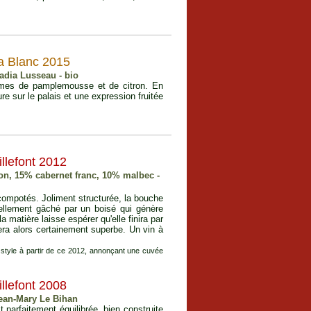
a Blanc 2015
adia Lusseau - bio
rômes de pamplemousse et de citron. En
re sur le palais et une expression fruitée
illefont 2012
on, 15% cabernet franc, 10% malbec -
ompotés. Joliment structurée, la bouche
ellement gâché par un boisé qui génère
 matière laisse espérer qu'elle finira par
sera alors certainement superbe. Un vin à
style à partir de ce 2012, annonçant une cuvée
llefont 2008
Jean-Mary Le Bihan
 parfaitement équilibrée, bien construite