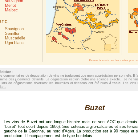
sauvignon
Merlot
Malbec
anc
Sauvignon
Sémillon
Muscadelle
Ugni blanc
Passer la souris sur les cartes pour v
écision :
s commentaires de dégustation de vins ne traduisent que mon appréciation personnelle. Il f
mme des jugements définitifs. La dégustation est loin d'être une science exacte... Je ne fais
 lors de dégustations diverses: les bouteilles ci-dessous ont été bues
à table
. Les vins
te...
Buzet
Les vins de Buzet ont une longue histoire mais ne sont AOC que depuis
"buzet" tout court depuis 1986). Ses coteaux argilo-calcaires et ses terras
gauche de la Garonne, au nord d'Agen. La production est à 90 rouge et sa
production. L'encépagement est de type bordelais.