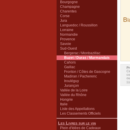
Bourgogne
Champagne
Charentes
Corse
B
l
Jura
Languedoc / Roussillon
Lorraine
Normandie
Provence
Savoie
Sud-Ouest
Bergerac / Monbazillac
Buzet / Duras / Marmandais
Cahors
Gaillac
Pr
Ce
Fronton / Côtes de Gascogne
co
Madiran / Pacherenc
ou
Irouléguy
sui
Jurançon
Vallée de la Loire
Vallée du Rhône
Hongrie
Italie
Liste des Appellations
Les Classements Officiels
Les Livres sur le vin
Plein d'Idées de Cadeaux