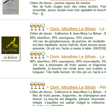
Côtes de duras
- jeunes vignes de merlot
Nez de fruits rouges avec des notes lactées. Parfa
ensemble, assez simple mais très agréable en bouche.
Prix :
B-
>
Dom. Mouthes Le Bihan
- La 
Côtes de duras
- Catherine & Jean-Mary Le Bihan - 
50% sémillon, 35% sauvignon, 15% chenin
Joli nez de pamplemousse, de pomme, de mirabelle a
est bien équilibrée, assez fraîche, d'une texture asse
présente. Un joli vin, facile à marier à table. (04/2016
> Dom. Mouthes Le Bihan - La P
50% sémillon, 25% sauvignon, 20% muscadelle, 5%
Joli nez à dominante de fruits jaunes et d'agrume
équilibrée, la bouche est ronde avec une matière q
longueur. Très belle texture. Un très joli vin, facile à 
>
Dom. Mouthes Le Bihan
- Pér
Côtes de duras
- Catherine & Jean-Mary Le Bihan -
Nez de fruits jaunes, d'agrumes, de champignon avec
fenouil. La bouche est élégante, joliment structurée
intégré. L'équilibre est parfait malgré le millésime