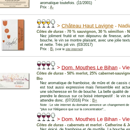
aromatique toutefois. (11/2001)
Prix :
A-
>
Château Haut Lavigne
- Nadi
Côtes de duras
- 70 % sauvignon, 30 % sémillon - N
Nez joliment fruité et non dépourvu de finesse, a
bouche, le vin se montre plaisant, avec une jolie textu
et nette. Très joli vin. (03/2017)
Prix :
B-
(voir le
site internet
)
>
Dom. Mouthes Le Bihan
- Vie
Côtes de duras
- 50% merlot, 25% cabernet-sauvign
Bio
Nez aromatique de framboise, de mûre et de cassis c
est tout aussi expressive mais l'ensemble est actu
une sècheresse en fin de bouche. La belle qualité de la
prendre le dessus sur ce boisé intempestif : le vin 
attendre donc. (07/2016) Prix :
B+
Note : Le site internet du domaine annonce un changement de 
"plus sur l'élégance que sur la concentration"...
> Dom. Mouthes Le Bihan - Viei
Côtes de duras
- cabernets et merlot - Catherine & 
Nez épicé, de framboise et de myrtille. La bouche est