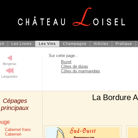
eil
Les Livres
Les Vins
Champagne
Articles
Pratique
Sur cette page...
Buzet
Bergerac
Côtes de duras
Côtes du marmandais
Languedoc
La Bordure A
Cépages
principaux
ouge
Cabernet franc
Cabernet-