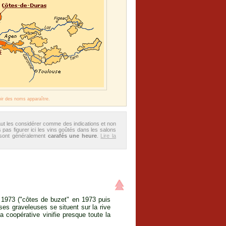
oir des noms apparaître.
aut les considérer comme des indications et non
 pas figurer ici les vins goûtés dans les salons
 sont généralement
carafés une heure
.
Lire la
 1973 ("côtes de buzet" en 1973 puis
ses graveleuses se situent sur la rive
 coopérative vinifie presque toute la