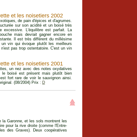
te et les noisetiers 2002
exotiques, de pain d'épices et d'agrumes.
ructurée sur son acidité et un boisé très
 excessive. L'équilibre est parfait. La
 bouche mais devrait gagner encore en
tante. Il est très différent du millésime
 un vin qui évoque plutôt les meilleurs
n'est pas trop ostentatoire. C'est un vin
te et les noisetiers 2001
ettes, un nez avec des notes oxydatives
, le boisé est présent mais plutôt bien
est fort rare de voir le sauvignon ainsi.
riginal. (08/2004) Prix :
D
e la Garonne, et les sols montrent les
re pour la rive droite (comme l'Entre-
lles des Graves). Deux coopératives