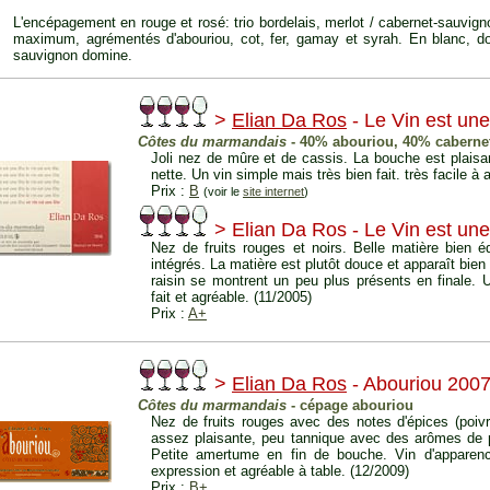
L'encépagement en rouge et rosé: trio bordelais, merlot / cabernet-sauvig
maximum, agrémentés d'abouriou, cot, fer, gamay et syrah. En blanc, dont
sauvignon domine.
>
Elian Da Ros
- Le Vin est un
Côtes du marmandais
- 40% abouriou, 40% cabernet
Joli nez de mûre et de cassis. La bouche est plaisant
nette. Un vin simple mais très bien fait. très facile à 
Prix :
B
(voir le
site internet
)
> Elian Da Ros - Le Vin est un
Nez de fruits rouges et noirs. Belle matière bien é
intégrés. La matière est plutôt douce et apparaît bie
raisin se montrent un peu plus présents en finale. 
fait et agréable. (11/2005)
Prix :
A+
>
Elian Da Ros
- Abouriou 200
Côtes du marmandais
- cépage abouriou
Nez de fruits rouges avec des notes d'épices (poivre
assez plaisante, peu tannique avec des arômes de pe
Petite amertume en fin de bouche. Vin d'apparen
expression et agréable à table. (12/2009)
Prix :
B+