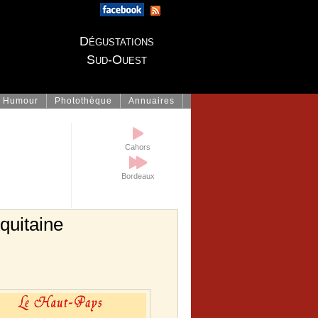
Dégustations
Sud-Ouest
Humour
Photothèque
Annuaires
Cahors
Bordeaux
quitaine