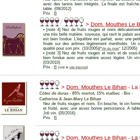
avec des tanins bien intégrés. La finale est fraîche. 
table. (09/2012)
Prix :
B
>
Dom. Mouthes Le B
• [noté 4] Nez de fruits rouges et noirs délicateme
une très belle matière, soyeuse, qui ravit le palais a
est bien fondue. L'équilibre est parfait, avec une pet
finale sur des arômes légèrement mentholés. Un v
qualité pour son prix. (10/2005)(
12/2005)
"
Vin du mois
"
• [noté 3] Nez de fruits rouges et noirs et de sous-
bien fondue avec une matière assez légère. Un vin t
(03/2010)
Prix :
B
(voir le
site internet
)
>
Dom. Mouthes Le Bihan
- La 
Côtes de duras
- 85% merlot, 15% malbec - Bio -
Catherine & Jean-Mary Le Bihan
Nez de fruits rouges et noirs. En bouche, le vin for
et fruité, avec une assez bonne persistance. A table,
Joli vin. (05/2016)
Prix :
B
>
Dom. Mouthes Le Bihan
- La 