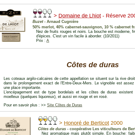
>
Domaine de Lhiot
- Réserve 20
Buzet
- Arnaud Cugnière
50% merlot, 40% cabernet-sauvignon, 10 % cabernet f
Nez de fruits rouges et noirs. La bouche est moderne, fr
d'épices. C'est un vin facile à aborder. (10/2011)
Prix :
A
Côtes de duras
Les coteaux argilo-calcaires de cette appellation se situent sur la rive droi
dans le prolongement exact de l'Entre-Deux-Mers. Le vignoble est assez
une place importante.
L'encépagement est de type bordelais et les côtes de duras existent
moelleux (quelques liquoreux), et aussi en rouge et en rosé.
Pour en savoir plus : >>
Site Côtes de Duras
>
Honoré de Berticot
2000
Côtes de duras
- coopérative Les viticulteurs de Ber
Nez aromatique mais plutôt simple. En bouche: faibl