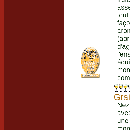
ass
tout
faç
aro
(ab
d'a
l'en
équi
mon
comp
Gra
Nez 
avec
une
mon