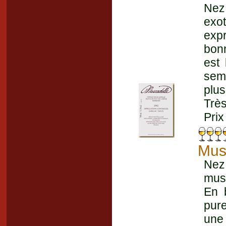
Nez 
exo
expr
bonn
est 
semb
plu
Très
Prix
Mus
Nez 
musc
En 
pure
une