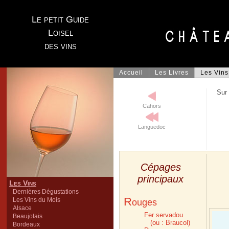
Le petit Guide
Loisel
des vins
Accueil
Les Livres
Les Vins
Sur 
Cahors
Languedoc
Cépages
principaux
Les Vins
Dernières Dégustations
R
Les Vins du Mois
ouges
Alsace
Fer servadou
Beaujolais
(ou : Braucol)
Bordeaux