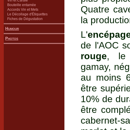
Vin et Carafe
Bouteille entamée
Quatre cav
Accords Vin et Mets
Le Décollage d'Étiquettes
la productio
Fiches de Dégustation
Humour
L'
encépag
Photos
de l'AOC s
rouge
, le
gamay, négr
au moins 6
être supér
10% de dura
être compl
cabernet-s