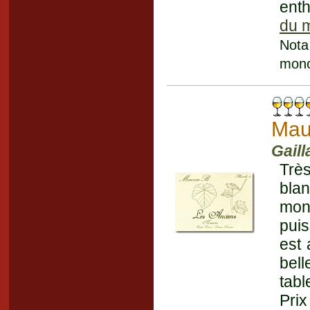
enth
du 
Nota
mono
Mau
Gaill
Trè
blan
mon
puis
est 
bell
tabl
Prix