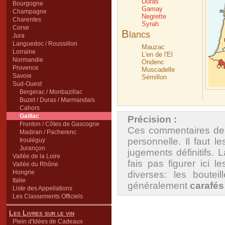
Duras
Bourgogne
Gamay
Champagne
Negrette
Charentes
Syrah
Corse
B
lancs
Jura
Languedoc / Roussillon
Mauzac
Lorraine
L'en de l'El
Normandie
Ondenc
Provence
Muscadelle
Savoie
Sémillon
Sud-Ouest
Bergerac / Monbazillac
Buzet / Duras / Marmandais
Cahors
Gaillac
Précision :
Fronton / Côtes de Gascogne
Ces commentaires de 
Madiran / Pacherenc
personnelle. Il faut
Irouléguy
Jurançon
jugements définitifs. 
Vallée de la Loire
fais pas figurer ici 
Vallée du Rhône
Hongrie
diverses: les boutei
Italie
généralement
carafés
Liste des Appellations
Les Classements Officiels
Les Livres sur le vin
Plein d'Idées de Cadeaux