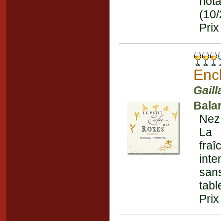
not
(10
Prix
Enc
Gaill
Bala
Nez 
La 
fra
inte
sans
tabl
Prix