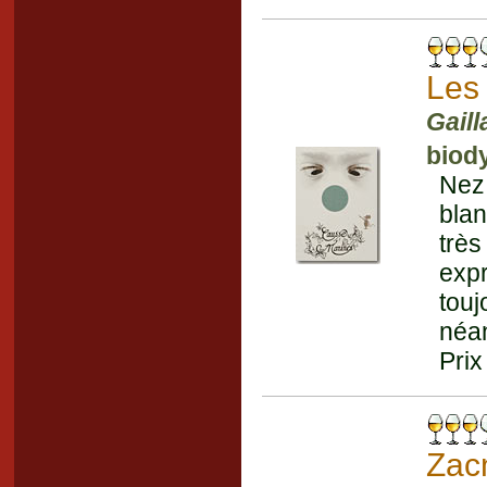
Les 
Gaill
biod
Nez
blan
trè
exp
tou
néan
Prix
Zac