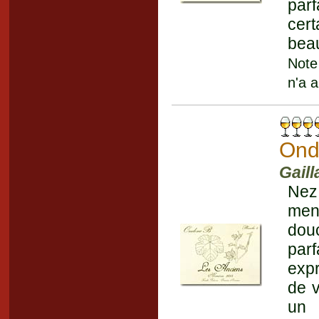
par
cert
beau
Note
n'a a
Ond
Gaill
Nez
ment
dou
par
expr
de v
un 