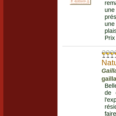
rem
une
prés
une
plai
Prix
Nat
Gaill
gaill
Bell
de 
l'ex
rési
fai