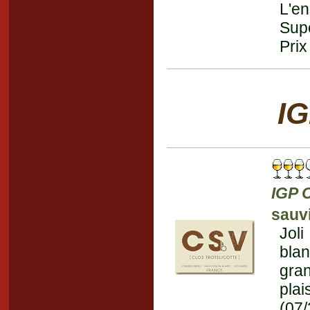
L'en
Supe
Prix
IG
IGP 
sauvi
Jol
blan
gra
plai
(07