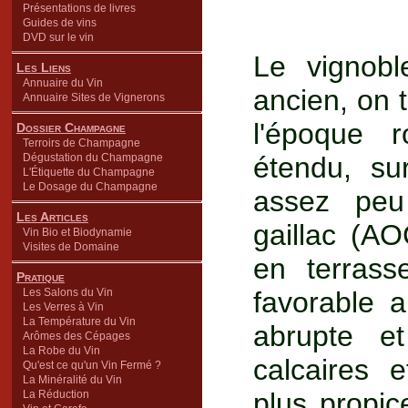
Présentations de livres
Guides de vins
DVD sur le vin
Le vignobl
Les Liens
Annuaire du Vin
ancien, on 
Annuaire Sites de Vignerons
l'époque 
Dossier Champagne
Terroirs de Champagne
Dégustation du Champagne
étendu, su
L'Étiquette du Champagne
Le Dosage du Champagne
assez peu
Les Articles
gaillac (A
Vin Bio et Biodynamie
Visites de Domaine
en terrass
Pratique
Les Salons du Vin
favorable a
Les Verres à Vin
La Température du Vin
abrupte e
Arômes des Cépages
La Robe du Vin
calcaires e
Qu'est ce qu'un Vin Fermé ?
La Minéralité du Vin
plus propic
La Réduction