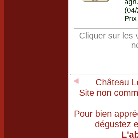
agr
(04
Prix
Cliquer sur les
n
Château Lo
Site non comme
Pour bien appréc
dégustez e
L'a