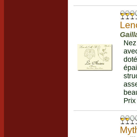
Lenc
Gaill
Nez 
ave
doté
épa
stru
asse
beau
Prix
Myt