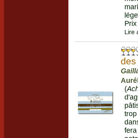
mar
lége
Prix
Lire
des
Gaill
Auré
(
Ac
d'a
pâti
trop
dans
fer