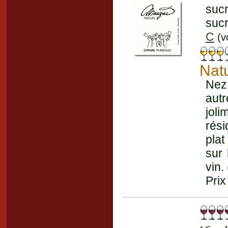
sucr
sucr
C
(v
Nat
Nez
aut
jol
rési
plat
sur 
vin.
Prix