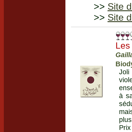
>>
Site 
>>
Site 
Les
Gaill
Biod
Jol
vio
ense
à sa
sédu
mai
plus
Prix