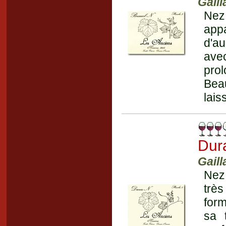
Gaill
Nez
app
d'au
ave
pro
Beau
lais
Dur
Gaill
Nez 
très
form
sa 