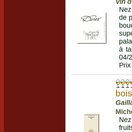
Vin d
Nez 
de p
bou
supe
pala
à ta
04/
Prix
boi
Gaill
Miche
Nez 
fru