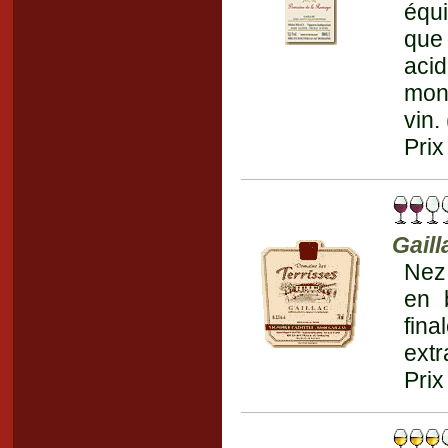
équi
que
acid
mont
vin.
Prix
Gaill
Nez 
en 
fin
extr
Prix