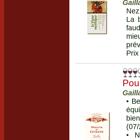
Gaill
Nez 
La 
faud
mieu
prév
Prix
Pou
Gaill
• Be
équ
bien
(07
• N