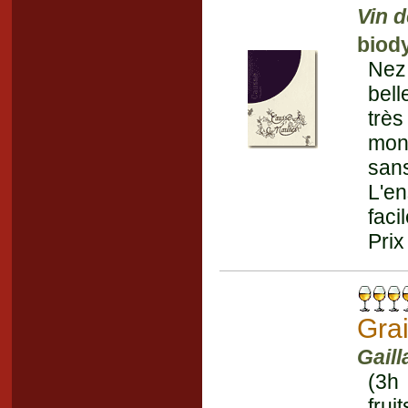
Vin 
biod
Nez 
bell
très
mon
sans
L'en
faci
Prix
Gra
Gaill
(3h 
frui