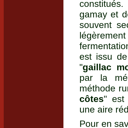
constitués.
gamay et d
souvent se
légèrement
fermentatio
est issu d
"
gaillac m
par la mé
méthode rura
côtes
" est
une aire rédu
Pour en savo