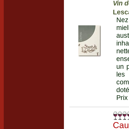
Vin d
Lesc
Nez 
mie
aus
inha
net
ense
un p
les 
comp
doté
Prix
Cau