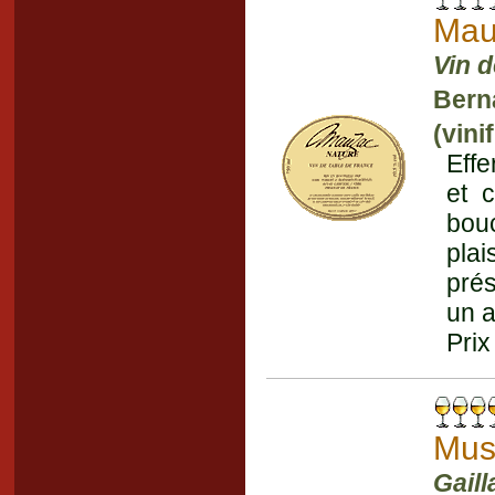
Mau
Vin d
Bern
(vini
Eff
et 
bou
plai
prés
un a
Prix
Mus
Gail