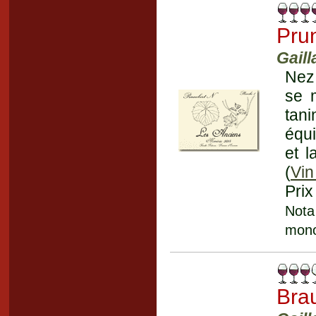
Pru
Gaill
Nez 
se 
tan
équi
et l
(
Vin
Prix
Nota
mono
Bra