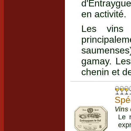
d'Entraygue
en activité.
Les vins 
principa
saumenses)
gamay. Les 
chenin et d
Spé
Vins 
Le 
expr