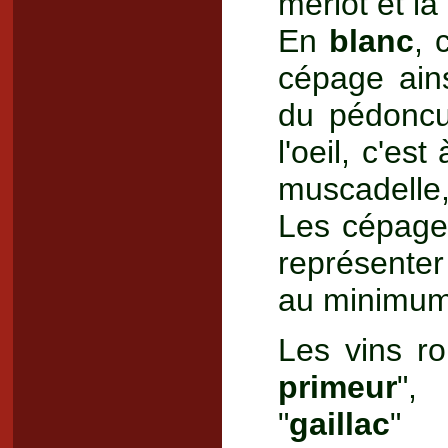
merlot et l
En
blanc
, 
cépage ain
du pédoncul
l'oeil, c'es
muscadelle
Les cépages
représent
au minimum
Les vins ro
primeur
",
"
gaillac
" 