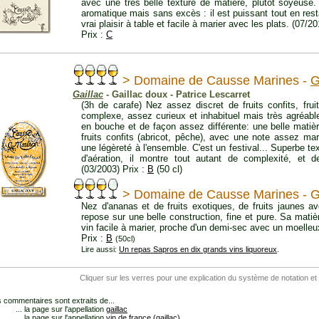
avec une très belle texture de matière, plutôt soyeuse
aromatique mais sans excès : il est puissant tout en res
vrai plaisir à table et facile à marier avec les plats. (07/20
Prix :
C
> Domaine de Causse Marines -
G
Gaillac
- Gaillac doux - Patrice Lescarret
(3h de carafe) Nez assez discret de fruits confits, frui
complexe, assez curieux et inhabituel mais très agréabl
en bouche et de façon assez différente: une belle matièr
fruits confits (abricot, pêche), avec une note assez 
une légèreté à l'ensemble. C'est un festival... Superbe tex
d'aération, il montre tout autant de complexité, et 
(03/2003) Prix :
B
(50 cl)
> Domaine de Causse Marines - G
Nez d'ananas et de fruits exotiques, de fruits jaunes a
repose sur une belle construction, fine et pure. Sa mat
vin facile à marier, proche d'un demi-sec avec un moelleux
Prix :
B
(50cl)
Lire aussi:
Un repas Sapros en dix grands vins liquoreux
.
Cliquer sur les verres pour une explication du système de notation et
 commentaires sont extraits de...
... la page sur l'appellation
gaillac
... la page sur l'appellation
vin de france (gaillac)