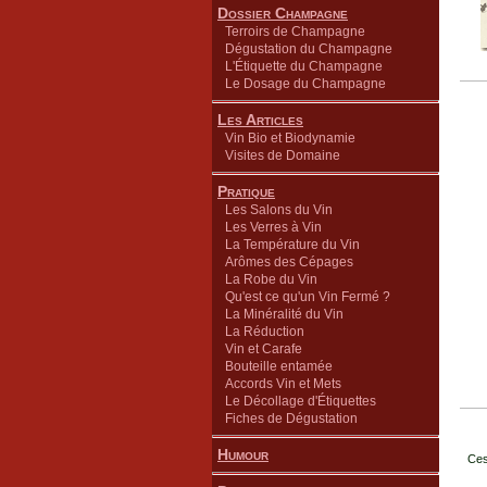
Dossier Champagne
Terroirs de Champagne
Dégustation du Champagne
L'Étiquette du Champagne
Le Dosage du Champagne
Les Articles
Vin Bio et Biodynamie
Visites de Domaine
Pratique
Les Salons du Vin
Les Verres à Vin
La Température du Vin
Arômes des Cépages
La Robe du Vin
Qu'est ce qu'un Vin Fermé ?
La Minéralité du Vin
La Réduction
Vin et Carafe
Bouteille entamée
Accords Vin et Mets
Le Décollage d'Étiquettes
Fiches de Dégustation
Humour
Ces