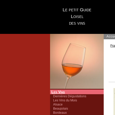
Le petit Guide
Loisel
des vins
Accu
Fr
Les Vins
Dernières Dégustations
Les Vins du Mois
Alsace
Beaujolais
Bordeaux