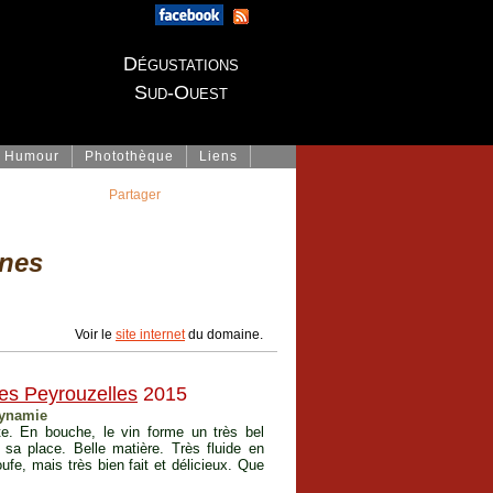
Dégustations
Sud-Ouest
Humour
Photothèque
Liens
Partager
nes
Voir le
site internet
du domaine.
es Peyrouzelles
2015
dynamie
tte. En bouche, le vin forme un très bel
sa place. Belle matière. Très fluide en
ufe, mais très bien fait et délicieux. Que