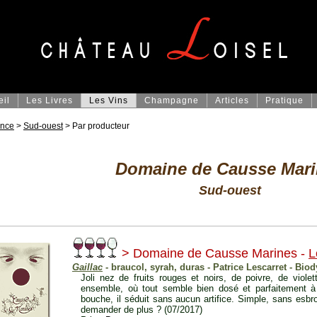
eil
Les Livres
Les Vins
Champagne
Articles
Pratique
ance
>
Sud-ouest
> Par producteur
Domaine de Causse Mari
Sud-ouest
> Domaine de Causse Marines -
L
Gaillac
- braucol, syrah, duras - Patrice Lescarret - Bio
Joli nez de fruits rouges et noirs, de poivre, de viole
ensemble, où tout semble bien dosé et parfaitement à 
bouche, il séduit sans aucun artifice. Simple, sans esbro
demander de plus ? (07/2017)