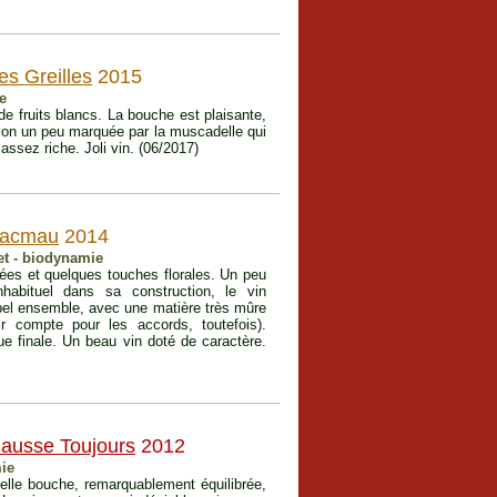
es Greilles
2015
e
de fruits blancs. La bouche est plaisante,
sion un peu marquée par la muscadelle qui
ssez riche. Joli vin. (06/2017)
acmau
2014
et - biodynamie
lées et quelques touches florales. Un peu
habituel dans sa construction, le vin
 bel ensemble, avec une matière très mûre
ir compte pour les accords, toutefois).
e finale. Un beau vin doté de caractère.
ausse Toujours
2012
mie
elle bouche, remarquablement équilibrée,