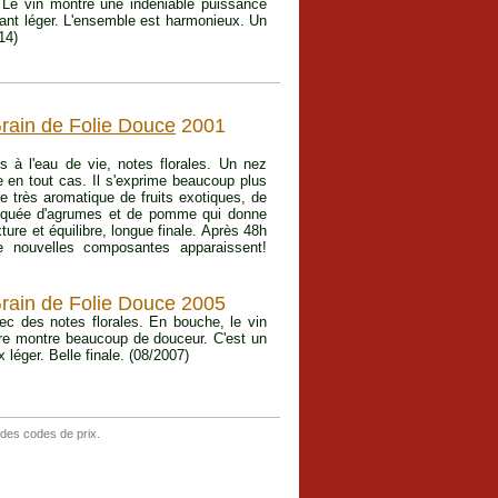
. Le vin montre une indéniable puissance
tant léger. L'ensemble est harmonieux. Un
14)
rain de Folie Douce
2001
ts à l'eau de vie, notes florales. Un nez
e en tout cas. Il s'exprime beaucoup plus
e très aromatique de fruits exotiques, de
marquée d'agrumes et de pomme qui donne
ture et équilibre, longue finale. Après 48h
de nouvelles composantes apparaissent!
rain de Folie Douce 2005
vec des notes florales. En bouche, le vin
ière montre beaucoup de douceur. C'est un
 léger. Belle finale. (08/2007)
 des codes de prix.