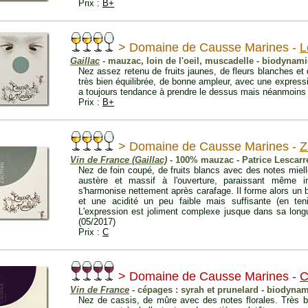
Prix :
B+
> Domaine de Causse Marines -
L
Gaillac
- mauzac, loin de l'oeil, muscadelle - biodynami
Nez assez retenu de fruits jaunes, de fleurs blanches et 
très bien équilibrée, de bonne ampleur, avec une expres
a toujours tendance à prendre le dessus mais néanmoins a
Prix :
B+
> Domaine de Causse Marines -
Z
Vin de France (Gaillac)
- 100% mauzac - Patrice Lescarr
Nez de foin coupé, de fruits blancs avec des notes miel
austère et massif à l'ouverture, paraissant même in
s'harmonise nettement après carafage. Il forme alors un
et une acidité un peu faible mais suffisante (en ten
L'expression est joliment complexe jusque dans sa longu
(05/2017)
Prix :
C
> Domaine de Causse Marines -
C
Vin de France
- cépages : syrah et prunelard - biodyna
Nez de cassis, de mûre avec des notes florales. Très b