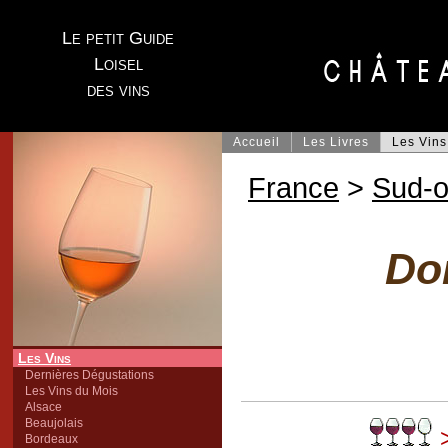
Le petit Guide
Loisel
des vins
Accueil
Les Livres
Les Vins
France
>
Sud-o
Do
Les Vins
Dernières Dégustations
Les Vins du Mois
Alsace
Beaujolais
>
Bordeaux