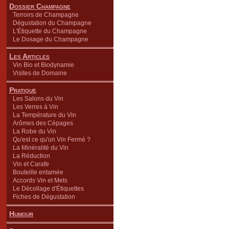
Dossier Champagne
Terroirs de Champagne
Dégustation du Champagne
L'Étiquette du Champagne
Le Dosage du Champagne
Les Articles
Vin Bio et Biodynamie
Visites de Domaine
Pratique
Les Salons du Vin
Les Verres à Vin
La Température du Vin
Arômes des Cépages
La Robe du Vin
Qu'est ce qu'un Vin Fermé ?
La Minéralité du Vin
La Réduction
Vin et Carafe
Bouteille entamée
Accords Vin et Mets
Le Décollage d'Étiquettes
Fiches de Dégustation
Humour