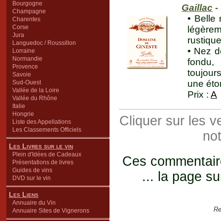
Bourgogne
Gaillac
-
Champagne
• Belle 
Charentes
Corse
légère
Jura
rustiqu
Languedoc / Roussillon
• Nez d
Lorraine
Normandie
fondu, 
Provence
toujour
Savoie
une éton
Sud-Ouest
Vallée de la Loire
Prix :
A
Vallée du Rhône
Italie
Hongrie
Cliquer sur les 
Liste des Appellations
Les Classements Officiels
not
Les Livres sur le vin
Plein d'Idées de Cadeaux
Ces commentaires
Présentations de livres
Guides de vins
... la page su
DVD sur le vin
Les Liens
Annuaire du Vin
Re
Annuaire Sites de Vignerons