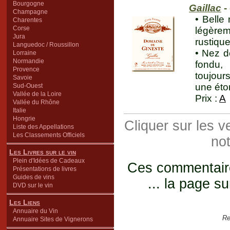
Bourgogne
Gaillac
-
Champagne
• Belle 
Charentes
Corse
légère
Jura
rustiqu
Languedoc / Roussillon
• Nez d
Lorraine
Normandie
fondu, 
Provence
toujour
Savoie
une éton
Sud-Ouest
Vallée de la Loire
Prix :
A
Vallée du Rhône
Italie
Hongrie
Cliquer sur les 
Liste des Appellations
Les Classements Officiels
not
Les Livres sur le vin
Plein d'Idées de Cadeaux
Ces commentaires
Présentations de livres
Guides de vins
... la page su
DVD sur le vin
Les Liens
Annuaire du Vin
Re
Annuaire Sites de Vignerons