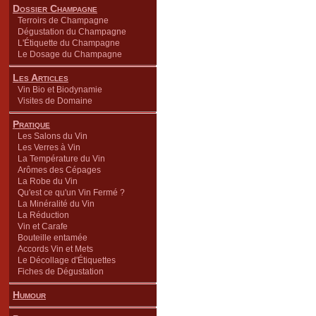
Dossier Champagne
Terroirs de Champagne
Dégustation du Champagne
L'Étiquette du Champagne
Le Dosage du Champagne
Les Articles
Vin Bio et Biodynamie
Visites de Domaine
Pratique
Les Salons du Vin
Les Verres à Vin
La Température du Vin
Arômes des Cépages
La Robe du Vin
Qu'est ce qu'un Vin Fermé ?
La Minéralité du Vin
La Réduction
Vin et Carafe
Bouteille entamée
Accords Vin et Mets
Le Décollage d'Étiquettes
Fiches de Dégustation
Humour