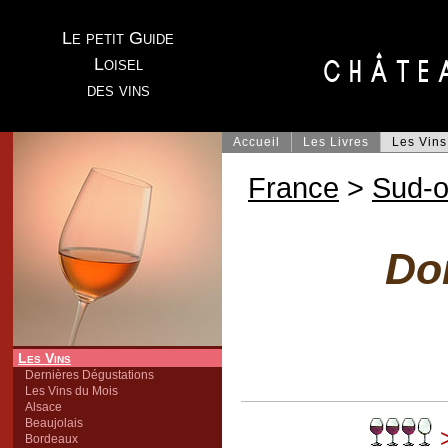
Le petit Guide
Loisel
des vins
Accueil
Les Livres
Les Vins
France
>
Sud-o
Do
Les Vins
Dernières Dégustations
Les Vins du Mois
Alsace
Beaujolais
>
Bordeaux