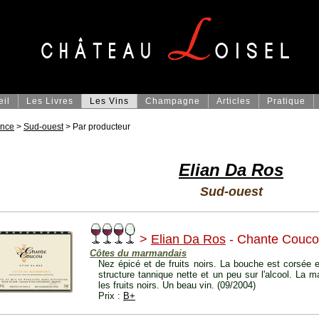
eil
Les Livres
Les Vins
Champagne
Articles
Pratique
ance
>
Sud-ouest
> Par producteur
Elian Da Ros
Sud-ouest
>
Elian Da Ros
- Chante Couco
Côtes du marmandais
Nez épicé et de fruits noirs. La bouche est corsée e
structure tannique nette et un peu sur l'alcool. La m
les fruits noirs. Un beau vin. (09/2004)
Prix :
B+