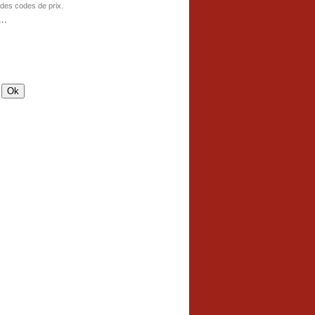
 des codes de prix.
..