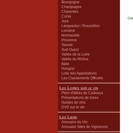
Bourgogne
Champagne
Charentes
Corse
Ces
Jura
Languedoc / Roussillon
Lorraine
Normandie
Provence
Savoie
Sud-Ouest
Vallée de la Loire
Vallée du Rhône
Italie
Hongrie
Liste des Appellations
Les Classements Officiels
Les Livres sur le vin
Plein d'Idées de Cadeaux
Présentations de livres
Guides de vins
DVD sur le vin
Les Liens
Annuaire du Vin
Annuaire Sites de Vignerons