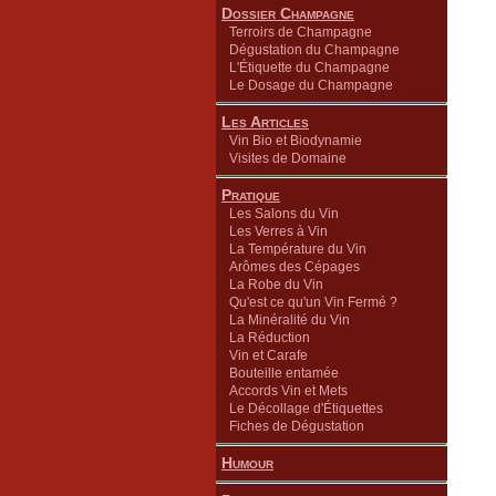
Dossier Champagne
Terroirs de Champagne
Dégustation du Champagne
L'Étiquette du Champagne
Le Dosage du Champagne
Les Articles
Vin Bio et Biodynamie
Visites de Domaine
Pratique
Les Salons du Vin
Les Verres à Vin
La Température du Vin
Arômes des Cépages
La Robe du Vin
Qu'est ce qu'un Vin Fermé ?
La Minéralité du Vin
La Réduction
Vin et Carafe
Bouteille entamée
Accords Vin et Mets
Le Décollage d'Étiquettes
Fiches de Dégustation
Humour