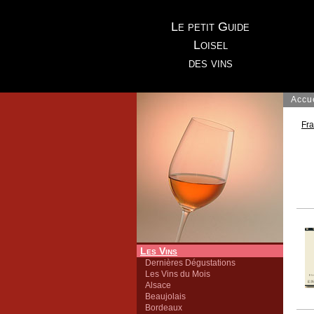
Le petit Guide
Loisel
des vins
Accu
Fr
Les Vins
Dernières Dégustations
Les Vins du Mois
Alsace
Beaujolais
Bordeaux