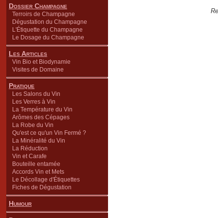
Dossier Champagne
Re
Terroirs de Champagne
Dégustation du Champagne
L'Étiquette du Champagne
Le Dosage du Champagne
Les Articles
Vin Bio et Biodynamie
Visites de Domaine
Pratique
Les Salons du Vin
Les Verres à Vin
La Température du Vin
Arômes des Cépages
La Robe du Vin
Qu'est ce qu'un Vin Fermé ?
La Minéralité du Vin
La Réduction
Vin et Carafe
Bouteille entamée
Accords Vin et Mets
Le Décollage d'Étiquettes
Fiches de Dégustation
Humour