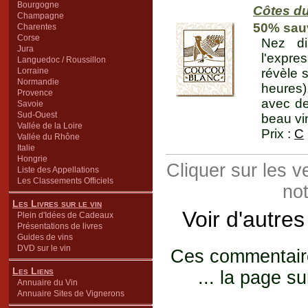
Bourgogne
Côtes d
Champagne
50% sauv
Charentes
Corse
Nez di
Jura
l'expre
Languedoc / Roussillon
Lorraine
révèle 
Normandie
heures)
Provence
avec de
Savoie
Sud-Ouest
beau vin
Vallée de la Loire
Prix :
C
Vallée du Rhône
Italie
Hongrie
Cliquer sur les 
Liste des Appellations
Les Classements Officiels
not
Les Livres sur le vin
Voir d'autre
Plein d'Idées de Cadeaux
Présentations de livres
Guides de vins
DVD sur le vin
Ces commentaires
Les Liens
... la page su
Annuaire du Vin
Annuaire Sites de Vignerons