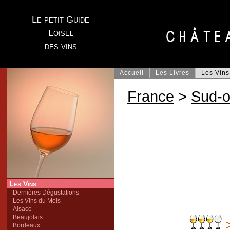
Le petit Guide
Loisel
des vins
Accueil
Les Livres
Les Vins
France
>
Sud-o
Les Vins
Dernières Dégustations
Les Vins du Mois
Alsace
Beaujolais
Bordeaux