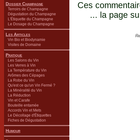
Ces commentaires
Dossier Champagne
Terroirs de Champagne
... la page su
Dégustation du Champagne
L'Étiquette du Champagne
Le Dosage du Champagne
Les Articles
Re
Vin Bio et Biodynamie
Visites de Domaine
Pratique
Les Salons du Vin
Les Verres à Vin
La Température du Vin
Arômes des Cépages
La Robe du Vin
Qu'est ce qu'un Vin Fermé ?
La Minéralité du Vin
La Réduction
Vin et Carafe
Bouteille entamée
Accords Vin et Mets
Le Décollage d'Étiquettes
Fiches de Dégustation
Humour