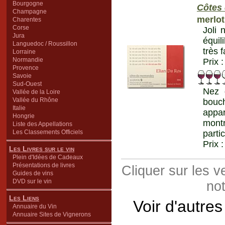
Bourgogne
Côtes
Champagne
merlot
Charentes
Corse
Joli 
Jura
équil
Languedoc / Roussillon
très 
Lorraine
Normandie
Prix 
Provence
Savoie
Sud-Ouest
Nez d
Vallée de la Loire
Vallée du Rhône
bouch
Italie
appar
Hongrie
mont
Liste des Appellations
Les Classements Officiels
parti
Prix 
Les Livres sur le vin
Plein d'Idées de Cadeaux
Présentations de livres
Cliquer sur les 
Guides de vins
DVD sur le vin
not
Les Liens
Voir d'autre
Annuaire du Vin
Annuaire Sites de Vignerons