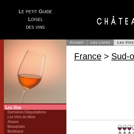
Le petit Guide
Loisel
des vins
Accueil
Les Livres
Les Vins
France
>
Sud-o
Les Vins
Dernières Dégustations
Les Vins du Mois
Alsace
Beaujolais
Bordeaux