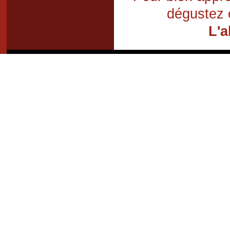
dégustez 
L'a