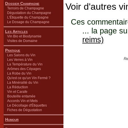
Dossier Champagne
Voir d'autres v
Terroirs de Champagne
Dégustation du Champagne
L'Étiquette du Champagne
Ces commentaires
Le Dosage du Champagne
... la page su
Les Articles
Vin Bio et Biodynamie
reims)
Visites de Domaine
Pratique
Les Salons du Vin
Re
Les Verres à Vin
La Température du Vin
Arômes des Cépages
La Robe du Vin
Qu'est ce qu'un Vin Fermé ?
La Minéralité du Vin
La Réduction
Vin et Carafe
Bouteille entamée
Accords Vin et Mets
Le Décollage d'Étiquettes
Fiches de Dégustation
Humour