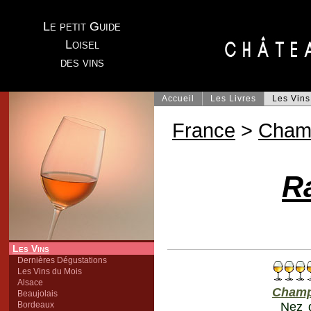
Le petit Guide
Loisel
des vins
Accueil
Les Livres
Les Vins
France
>
Cham
R
Les Vins
Dernières Dégustations
Les Vins du Mois
Alsace
Cham
Beaujolais
Bordeaux
Nez d