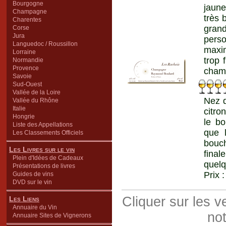
Bourgogne
jaune
Champagne
très 
Charentes
gran
Corse
Jura
perso
Languedoc / Roussillon
maxi
Lorraine
trop 
Normandie
Provence
cham
Savoie
Sud-Ouest
Vallée de la Loire
Nez d
Vallée du Rhône
Italie
citro
Hongrie
le bo
Liste des Appellations
que 
Les Classements Officiels
bouch
Les Livres sur le vin
fina
Plein d'Idées de Cadeaux
quel
Présentations de livres
Prix 
Guides de vins
DVD sur le vin
Cliquer sur les 
Les Liens
Annuaire du Vin
not
Annuaire Sites de Vignerons