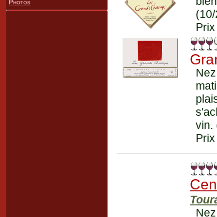
bien
Photos
(10
Prix
Gra
Nez
mat
pla
s'ac
vin.
Prix
Cen
Tour
Nez 