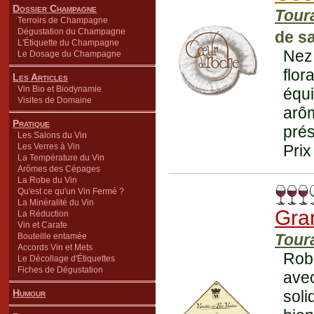
Dossier Champagne
Tour
Terroirs de Champagne
Dégustation du Champagne
de s
L'Étiquette du Champagne
Nez
Le Dosage du Champagne
flor
Les Articles
Vin Bio et Biodynamie
équi
Visites de Domaine
arô
Pratique
prés
Les Salons du Vin
Les Verres à Vin
Prix
La Température du Vin
Arômes des Cépages
La Robe du Vin
Qu'est ce qu'un Vin Fermé ?
La Minéralité du Vin
Gra
La Réduction
Vin et Carafe
Tour
Bouteille entamée
Accords Vin et Mets
Robe
Le Décollage d'Étiquettes
Fiches de Dégustation
ave
Humour
sol