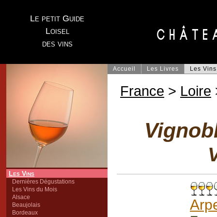
Le petit Guide
Loisel
des vins
Accueil
Les Livres
Les Vins
France
>
Loire
Vignob
V
Les Vins
Dernières Dégustations
Les Vins du Mois
Alsace
Arp
Beaujolais
Bordeaux