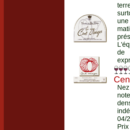
terr
surt
une
mat
prés
L'éq
de 
expr
Cen
Nez
note
dens
ind
04/
Prix