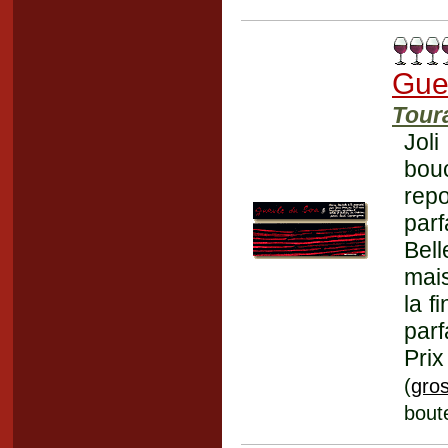
Gue
Tour
Joli
bouc
rep
par
Bell
mais
la f
parf
Prix
(
gros
boute