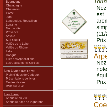
Tour
Bourgogne
Champagne
Nez 
Charentes
est
Corse
Jura
aro
Languedoc / Roussillon
Lorraine
simp
Normandie
Provence
(11/
Savoie
Prix
Sud-Ouest
Vallée de la Loire
Vallée du Rhône
Italie
Arp
Hongrie
Liste des Appellations
Nez
Les Classements Officiels
note
Les Livres sur le vin
équi
Plein d'Idées de Cadeaux
Présentations de livres
Prix
Guides de vins
DVD sur le vin
Les Liens
Annuaire du Vin
Annuaire Sites de Vignerons
Coe